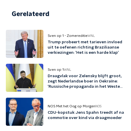
Gerelateerd
Sven op 1 - Zomereditie
WNL
Trump probeert met tarieven invloed
uit te oefenen richting Braziliaanse
verkiezingen: 'Het is een harde klap'
Sven op 1
WNL
Draagvlak voor Zelensky blijft groot,
zegt Nederlandse boer in Oekraïne:
'Russische propaganda in het Westen
werkt enorm goed'
NOS Met het Oog op Morgen
NOS
CDU-kopstuk Jens Spahn treedt af na
commotie over kind via draagmoeder