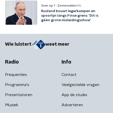
Sven op 1 - Zomereditie
WNL
Rusland bouwt legerkampen en
spoorlijn langs Finse grens: 'Dit is
géén grote misleidingsshow'
Wie luistert
weet meer
Radio
Info
Frequenties
Contact
Programma's
Veelgestelde vragen
Presentatoren
App de studio
Muziek
Adverteren