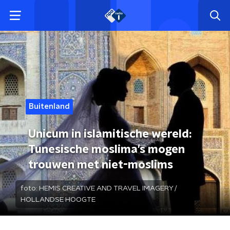
Buitenland
Unicum in islamitische wereld:
Tunesische moslima's mogen
trouwen met niet-moslims
foto:
HEMIS CREATIVE AND TRAVEL IMAGERY /
HOLLANDSE HOOGTE