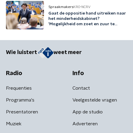
Spraakmakers
KRO-NCRV
Gaat de oppositie hand uitreiken naar
het minderheidskabinet?
'Mogelijkheid om zoet en zuur te
scheiden'
Wie luistert
weet meer
Radio
Info
Frequenties
Contact
Programma's
Veelgestelde vragen
Presentatoren
App de studio
Muziek
Adverteren