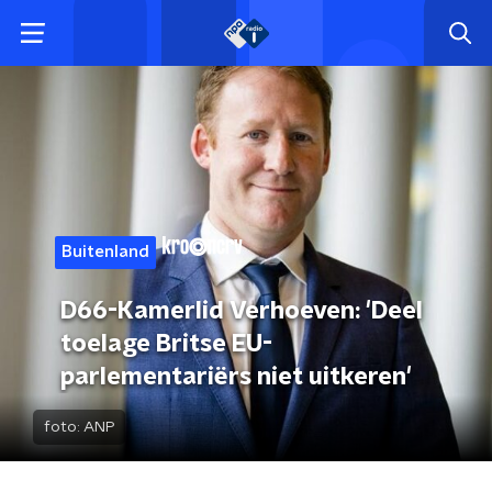
Buitenland
D66-Kamerlid Verhoeven: 'Deel
toelage Britse EU-
parlementariërs niet uitkeren'
foto:
ANP