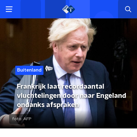
Buitenland
Frankrijk laat recordaantal
vluchtelingen door naar Engeland
ondanks afspraken
foto:
AFP