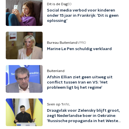
Dit is de Dag
EO
Social media verbod voor kinderen
onder 15 jaar in Frankrijk: 'Dit is geen
oplossing'
Bureau Buitenland
VPRO
Marine Le Pen schuldig verklaard
Buitenland
Afshin Ellian ziet geen uitweg uit
conflict tussen Iran en VS: 'Het
probleem ligt bij het regime'
Sven op 1
WNL
Draagvlak voor Zelensky blijft groot,
zegt Nederlandse boer in Oekraïne:
'Russische propaganda in het Westen
werkt enorm goed'