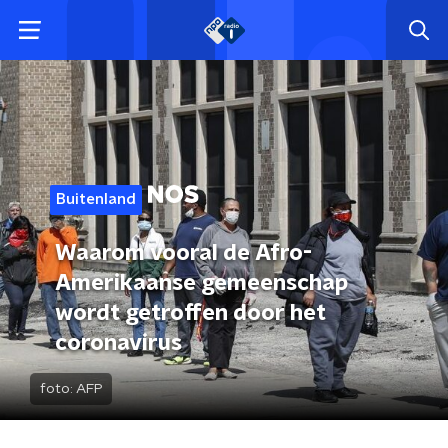
Buitenland
Waarom vooral de Afro-
Amerikaanse gemeenschap
wordt getroffen door het
coronavirus
foto:
AFP