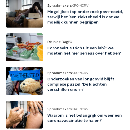
Spraakmakers
KRO-NCRV
Mogelijke stop onderzoek post-covid,
terwijl het 'een ziektebeeld is dat we
moeilijk kunnen begrijpen'
Dit is de Dag
EO
Coronavirus tóch uit een lab? 'We
moeten het hier serieus over hebben'
Spraakmakers
KRO-NCRV
Onderzoeken van longcovid blijft
complexe puzzel: 'De klachten
verschillen enorm'
Spraakmakers
KRO-NCRV
Waarom is het belangrijk om weer een
coronavaccinatie te halen?