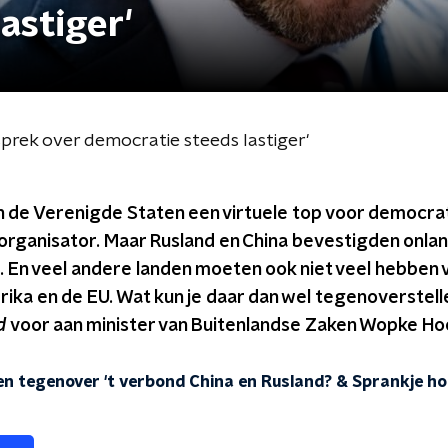
astiger'
prek over democratie steeds lastiger'
de Verenigde Staten een virtuele top voor democrati
rganisator. Maar Rusland en China bevestigden onlang
En veel andere landen moeten ook niet veel hebben v
rika en de EU. Wat kun je daar dan wel tegenoverstell
nd
voor aan minister van Buitenlandse Zaken Wopke Ho
en tegenover 't verbond China en Rusland? & Sprankje h