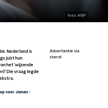
foto:
ANP
Advertentie via
e. Nederland is
ster.nl
s juist hun
an het 'wijzende
en? Die vraag legde
ekstra.
oop voor Jemen
-