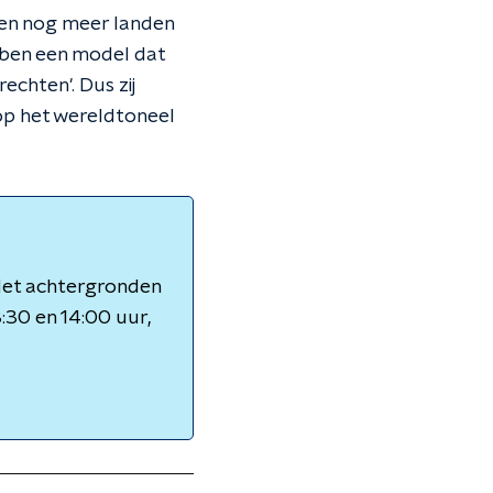
d en nog meer landen
hebben een model dat
echten'. Dus zij
 op het wereldtoneel
 Met achtergronden
3:30 en 14:00 uur,