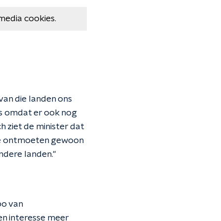
media cookies.
an die landen ons
 is omdat er ook nog
ch ziet de minister dat
"We ontmoeten gewoon
ndere landen."
po van
en interesse meer