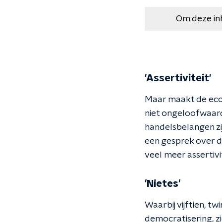
Om deze in
'Assertiviteit'
Maar maakt de eco
niet ongeloofwaardi
handelsbelangen zijn
een gesprek over 
veel meer assertivi
'Nietes'
Waarbij vijftien, t
democratisering, z