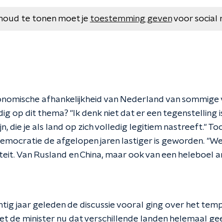
houd te tonen moet je
toestemming geven
voor social 
nomische afhankelijkheid van Nederland van sommige v
g op dit thema? "Ik denk niet dat er een tegenstelling
, die je als land op zich volledig legitiem nastreeft." To
democratie de afgelopen jaren lastiger is geworden. 
teit. Van Rusland en China, maar ook van een heleboel a
wintig jaar geleden de discussie vooral ging over het tem
iet de minister nu dat verschillende landen helemaal ge