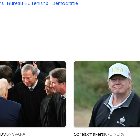
ra
Bureau Buitenland
Democratie
 BV
Spraakmakers
BNNVARA
KRO-NCRV