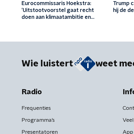
Eurocommissaris Hoekstra:
Trump c
'Uitstootvoorstel gaat recht
hij de d
doen aan klimaatambitie en
impuls geven aan bedrijfsleven'
Wie luistert
weet me
Radio
Inf
Frequenties
Cont
Programma's
Veel
Presentatoren
App 