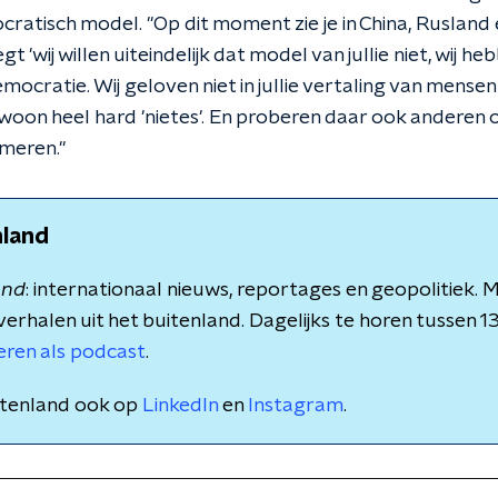
cratisch model. "Op dit moment zie je in China, Ruslan
 'wij willen uiteindelijk dat model van jullie niet, wij 
mocratie. Wij geloven niet in jullie vertaling van mensenr
ewoon heel hard 'nietes'. En proberen daar ook anderen
meren."
nland
and
: internationaal nieuws, reportages en geopolitiek.
verhalen uit het buitenland. Dagelijks te horen tussen 1
teren als podcast
.
itenland ook op
LinkedIn
en
Instagram
.