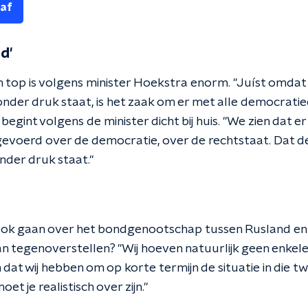
 af
d'
n top is volgens minister Hoekstra enorm. "Juíst omda
nder druk staat, is het zaak om er met alle democratie
 begint volgens de minister dicht bij huis. "We zien dat e
gevoerd over de democratie, over de rechtstaat. Dat de 
nder druk staat."
ook gaan over het bondgenootschap tussen Rusland en 
n tegenoverstellen? "Wij hoeven natuurlijk geen enkele 
at wij hebben om op korte termijn de situatie in die t
t je realistisch over zijn."