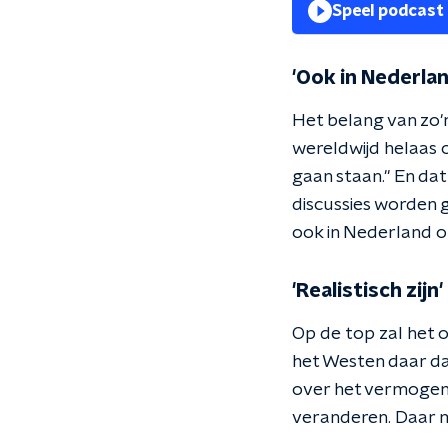
Speel podcast
'Ook in Nederlan
Het belang van zo'
wereldwijd helaas o
gaan staan." En dat
discussies worden 
ook in Nederland o
'Realistisch zijn'
Op de top zal het 
het Westen daar da
over het vermogen d
veranderen. Daar moe