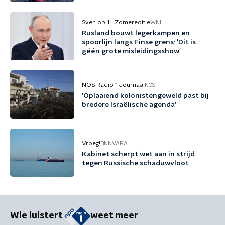
Sven op 1 - Zomereditie
WNL
Rusland bouwt legerkampen en
spoorlijn langs Finse grens: 'Dit is
géén grote misleidingsshow'
NOS Radio 1 Journaal
NOS
'Oplaaiend kolonistengeweld past bij
bredere Israëlische agenda'
Vroeg!
BNNVARA
Kabinet scherpt wet aan in strijd
tegen Russische schaduwvloot
Wie luistert
weet meer