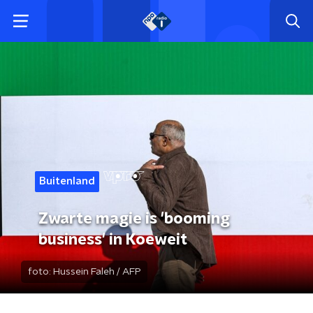
Buitenland
Zwarte magie is 'booming
business' in Koeweit
foto:
Hussein Faleh / AFP