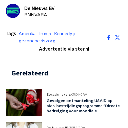
De Nieuws BV
BNNVARA
Tags
Amerika
Trump
Kennedy jr.
gezondheidszorg
Advertentie via ster.nl
Gerelateerd
Spraakmakers
KRO-NCRV
Gevolgen ontmanteling USAID op
aids-bestrijdingsprogramma: 'Directe
bedreiging voor mondiale
gezondheid'
De Nieuws BV
BNNVARA