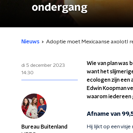
ondergang
Nieuws
Adoptie moet Mexicaanse axolotl 
Wie van plan was b
di 5 december 2023
want het slijmerig
14:30
ecologen zijn een 
Edwin Koopman ver
waarom iedereen ge
Afname van 99,
Hij lijkt op een vis
Bureau Buitenland