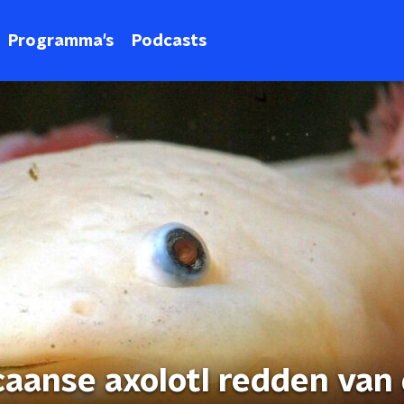
Programma's
Podcasts
aanse axolotl redden van