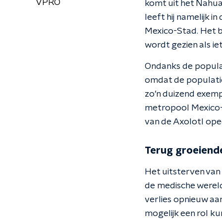
VPRO
komt uit het Nahuat
leeft hij namelijk 
Mexico-Stad. Het be
wordt gezien als ie
Ondanks de popular
omdat de populatie
zo’n duizend exemp
metropool Mexico-S
van de Axolotl ope
Terug groeiend
Het uitsterven van 
de medische wereld
verlies opnieuw aa
mogelijk een rol k