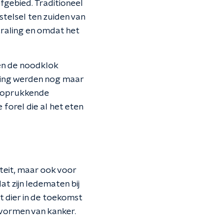
efgebied. Traditioneel
stelsel ten zuiden van
traling en omdat het
den de noodklok
ling werden nog maar
r oprukkende
forel die al het eten
iteit, maar ook voor
t zijn ledematen bij
 dier in de toekomst
 vormen van kanker.