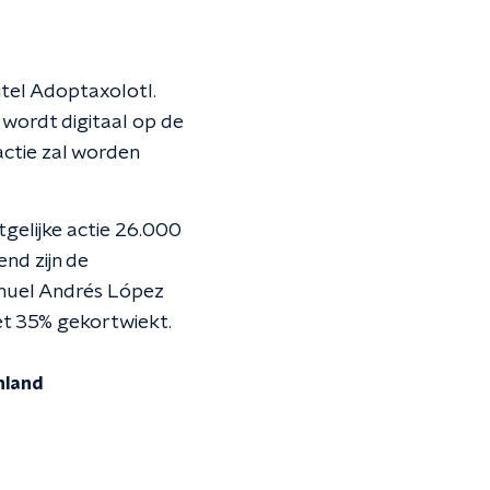
itel Adoptaxolotl.
 wordt digitaal op de
ctie zal worden
tgelijke actie 26.000
end zijn de
anuel Andrés López
et 35% gekortwiekt.
nland