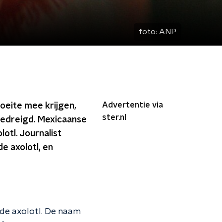
foto:
ANP
Advertentie via
moeite mee krijgen,
ster.nl
 bedreigd. Mexicaanse
otl. Journalist
e axolotl, en
e: de axolotl. De naam