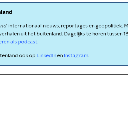
nland
and
: internationaal nieuws, reportages en geopolitiek.
verhalen uit het buitenland. Dagelijks te horen tussen 1
teren als podcast
.
itenland ook op
LinkedIn
en
Instagram
.
l