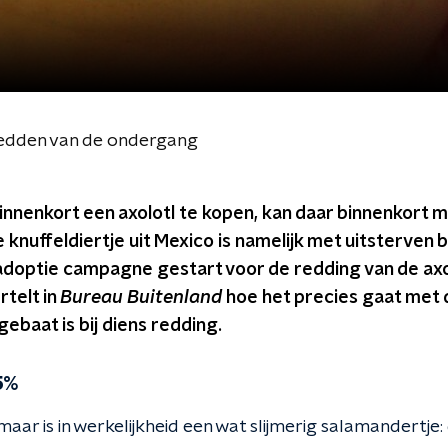
redden van de ondergang
innenkort een axolotl te kopen, kan daar binnenkort 
e knuffeldiertje uit Mexico is namelijk met uitsterven
adoptie campagne gestart voor de redding van de axol
telt in
Bureau Buitenland
hoe het precies gaat met d
baat is bij diens redding.
5%
je maar is in werkelijkheid een wat slijmerig salamandertj