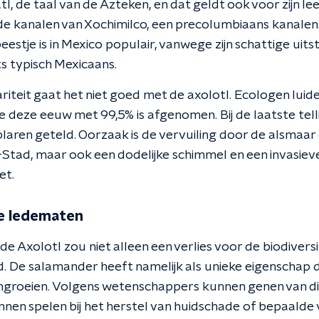
l, de taal van de Azteken, en dat geldt ook voor zijn le
in de kanalen van Xochimilco, een precolumbiaans kanalen
estje is in Mexico populair, vanwege zijn schattige uits
ts typisch Mexicaans.
iteit gaat het niet goed met de axolotl. Ecologen lui
 deze eeuw met 99,5% is afgenomen. Bij de laatste tel
laren geteld. Oorzaak is de vervuiling door de alsmaa
tad, maar ook een dodelijke schimmel en een invasieve 
et.
e ledematen
de Axolotl zou niet alleen een verlies voor de biodivers
. De salamander heeft namelijk als unieke eigenschap da
ngroeien. Volgens wetenschappers kunnen genen van dit
unnen spelen bij het herstel van huidschade of bepaalde