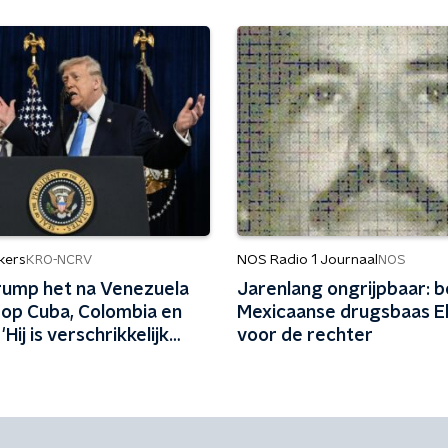
kers
NOS Radio 1 Journaal
KRO-NCRV
NOS
rump het na Venezuela
Jarenlang ongrijpbaar: 
op Cuba, Colombia en
Mexicaanse drugsbaas E
Hij is verschrikkelijk
voor de rechter
pelbaar'