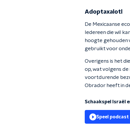
Adoptaxalotl
De Mexicaanse ecol
Iedereen die wil k
hoogte gehouden va
gebruikt voor onde
Overigens is het di
op, wat volgens de 
voortdurende bezui
Obrador heeft in d
Schaakspel Israël e
Speel podcast