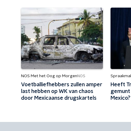
NOS Met het Oog op Morgen
Spraakma
NOS
Voetballiefhebbers zullen amper
Heeft T
last hebben op WK van chaos
gemunt 
door Mexicaanse drugskartels
Mexico? '
onvoors