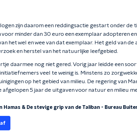
ogen zijn daarom een reddingsactie gestart onder de t
an voor minder dan 30 euro een exemplaar adopteren en
n het wel en wee van dat exemplaar. Het geld van de a
rzoek en herstel van het natuurlijke leefgebied.
ertje daarmee nog niet gered. Vorig jaar leidde een soor
initiatiefnemers veel te weinig is. Minstens zo zorgwekk
nigingen op het gebied van milieu. De regering van M
e afgelopen 5 jaar de uitgaven voor natuur en milieu m
n Hamas & De stevige grip van de Taliban
-
Bureau Buite
 af