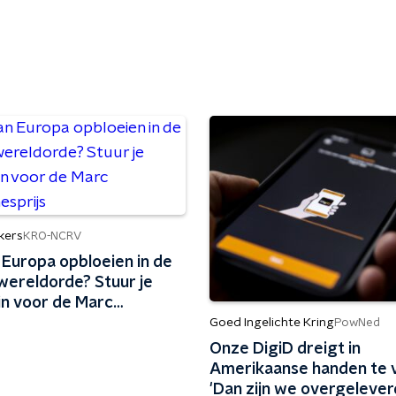
kers
KRO-NCRV
 Europa opbloeien in de
wereldorde? Stuur je
in voor de Marc
esprijs
Goed Ingelichte Kring
PowNed
Onze DigiD dreigt in
Amerikaanse handen te v
'Dan zijn we overgelever