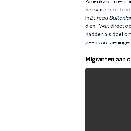
Amerika-correspon
het ware terecht i
in
Bureau Buitenla
dien. "Wat direct o
hadden als doel om
geen voorzieningen z
Migranten aan d