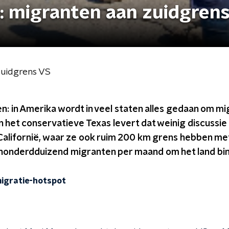
p: migranten aan zuidgren
zuidgrens VS
n: in Amerika wordt in veel staten alles gedaan om mi
n het conservatieve Texas levert dat weinig discussie 
Californië, waar ze ook ruim 200 km grens hebben met
'n honderdduizend migranten per maand om het land bi
migratie-hotspot