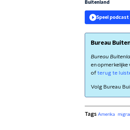
Buitenland
Speel podcast
Bureau Buite
Bureau Buitenl
en opmerkelijke 
of
terug te luis
Volg Bureau Bu
Tags
Amerika
migra