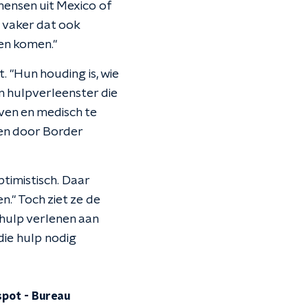
mensen uit Mexico of
 vaker dat ook
len komen."
 "Hun houding is, wie
n hulpverleenster die
even en medisch te
gen door Border
ptimistisch. Daar
." Toch ziet ze de
hulp verlenen aan
die hulp nodig
spot
-
Bureau