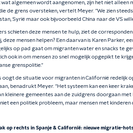
ot wat algemeen wordt aangenomen, zijn het niet alleen 
ie de grens oversteken, vertelt Meyer. "We zien steeds
stan, Syrië maar ook bijvoorbeeld China naar de VS wil
rs schieten deze mensen te hulp, ziet de correspondent.
ij, deze mensen helpen? Een daarvan is Karen Parker, ee
agelijks op pad gaat om migranten water en snacks te g
zich ook in om mensen zo snel mogelijk opgepikt te krij
nse grenspolitie."
 oogt de situatie voor migranten in Californië redelijk o
 aan, benadrukt Meyer. "Het systeem kan een keer kraken
an kleinere gemeentes aan de zuidgrens doorgaan met 
n niet een politiek probleem, maar mensen met kinderen 
k op rechts in Spanje & Californië: nieuwe migratie-hot