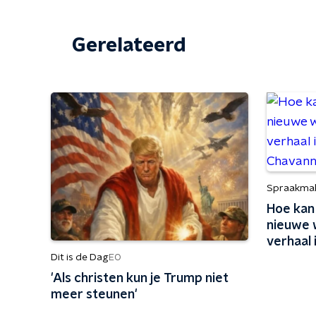
Gerelateerd
Spraakma
Hoe kan
nieuwe 
verhaal 
Chavann
Dit is de Dag
EO
'Als christen kun je Trump niet
meer steunen'