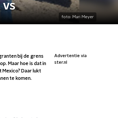
s VS
foto:
Mari Meyer
Advertentie via
granten bij de grens
ster.nl
op. Maar hoe is dat in
 Mexico? Daar lukt
nnen te komen.