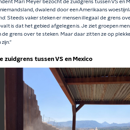
dent Mari Meyer bezocht de zuidgrens tussen VS en Me
n niemandsland, dwalend door een Amerikaans woestijnl
nd
. Steeds vaker steken er mensen illegaal de grens over,
pvalt is dat het gebied afgelegen is. Je ziet groepen m
 de grens over te steken. Maar daar zitten ze op plekk
ijn."
e zuidgrens tussen VS en Mexico