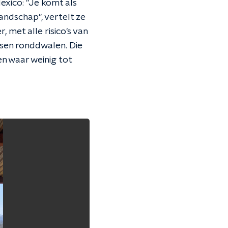
xico: "Je komt als
andschap", vertelt ze
 met alle risico's van
ensen ronddwalen. Die
en waar weinig tot