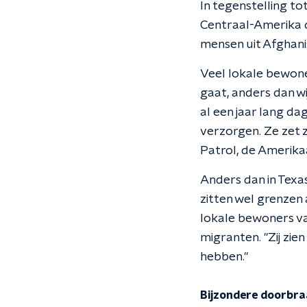
In tegenstelling t
Centraal-Amerika d
mensen uit Afghani
Veel lokale bewone
gaat, anders dan w
al een jaar lang d
verzorgen. Ze zet 
Patrol, de Amerikaa
Anders dan in Texas
zitten wel grenzen
lokale bewoners v
migranten. "Zij zie
hebben."
Bijzondere doorbraa