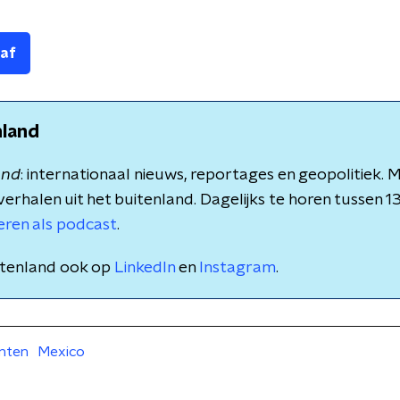
 af
nland
and
: internationaal nieuws, reportages en geopolitiek.
verhalen uit het buitenland. Dagelijks te horen tussen 1
teren als podcast
.
itenland ook op
LinkedIn
en
Instagram
.
nten
Mexico