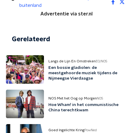
buitenland
Advertentie via ster.nl
Gerelateerd
Langs de Lijn En Omstreken
EO/NOS
Een bossie gladiolen: de
meestgehoorde muziek tijdens de
Nijmeegse Vierdaagse
NOS Met het Oog op Morgen
NOS
Hoe Wham! in het communistische
China terechtkwam
Goed Ingelichte Kring
PowNed