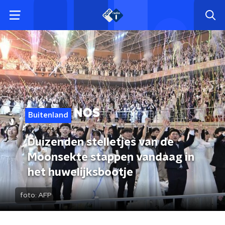
Buitenland
Duizenden stelletjes van de
Moonsekte stappen vandaag in
het huwelijksbootje
foto:
AFP