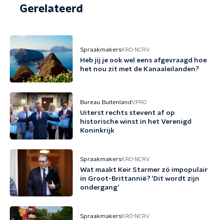
Gerelateerd
Spraakmakers
KRO-NCRV
Heb jij je ook wel eens afgevraagd hoe
het nou zit met de Kanaaleilanden?
Bureau Buitenland
VPRO
Uiterst rechts stevent af op
historische winst in het Verenigd
Koninkrijk
Spraakmakers
KRO-NCRV
Wat maakt Keir Starmer zó impopulair
in Groot-Brittannië? 'Dit wordt zijn
ondergang'
Spraakmakers
KRO-NCRV