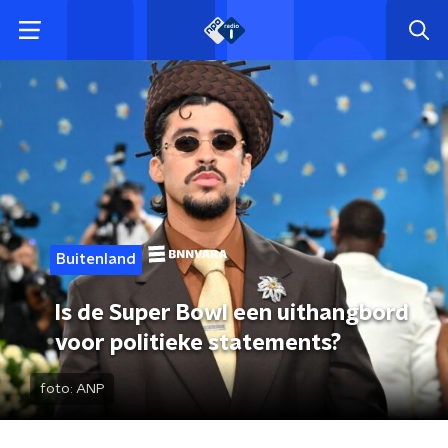
Buitenland
Is de Super Bowl een uithangbord
voor politieke statements?
foto:
ANP