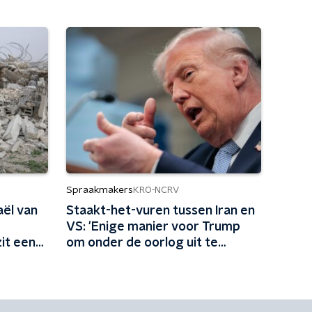
Spraakmakers
KRO-NCRV
aël van
Staakt-het-vuren tussen Iran en
VS: 'Enige manier voor Trump
it een
om onder de oorlog uit te
komen'