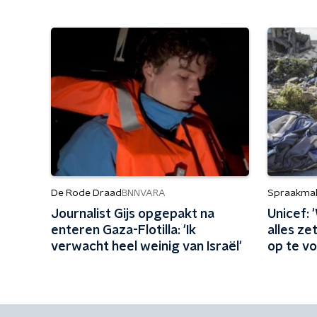
De Rode Draad
Spraakma
BNNVARA
Journalist Gijs opgepakt na
Unicef: 
enteren Gaza-Flotilla: 'Ik
alles ze
verwacht heel weinig van Israël'
op te v