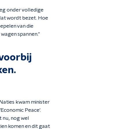
oeg onder volledige
d dat wordt bezet. Hoe
epelen van die
e wagen spannen."
 voorbij
ken.
e Naties kwam minister
'Economic Peace'.
t nu, nog wel
 zien komen en dit gaat