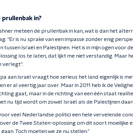
 prullenbak in?
shner meteen de prullenbak in kan, wat is dan het altern
g: "Er is nu sprake van een impasse zonder enig perspec
tussen Israël en Palestijnen. Het is in mijn ogen voor 
ssing los te laten, dat lijkt me niet verstandig. Maar he
 verlegt".
ropa aan Israël vraagt hoe serieus het land eigenlijk is 
n er al veertig jaar over. Maar in 2011 heb ik de Veilig
richting gaat, maar in de richting van een één staat realite
t het nu tijd wordt om zowel Israël als de Palestijnen da
voor veel Nederlandse politici een hele vervelende concl
ver de Twee Staten-oplossing om dit soort moeilijke en 
e gaan. Toch moeten we ze nu stellen."