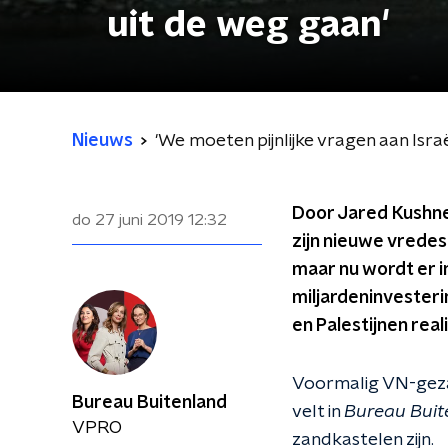
uit de weg gaan'
Nieuws
'We moeten pijnlijke vragen aan Israë
Door Jared Kushne
do 27 juni 2019
12:32
zijn nieuwe vrede
maar nu wordt er i
miljardeninvester
en Palestijnen real
Voormalig VN-geza
Bureau Buitenland
velt in
Bureau Buit
VPRO
zandkastelen zijn.