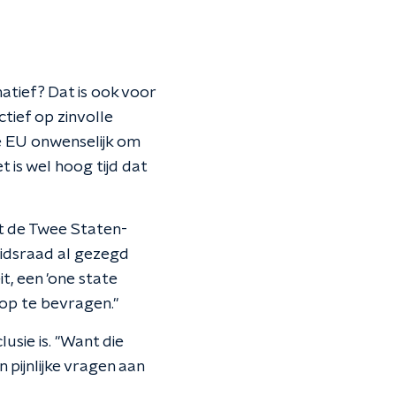
atief? Dat is ook voor
tief op zinvolle
de EU onwenselijk om
t is wel hoog tijd dat
met de Twee Staten-
heidsraad al gezegd
it, een 'one state
arop te bevragen."
usie is. "Want die
pijnlijke vragen aan