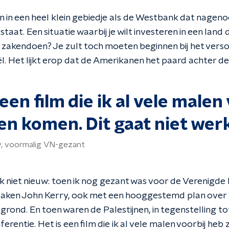
n in een heel klein gebiedje als de Westbank dat nagen
staat. Een situatie waarbij je wilt investeren in een lan
 zakendoen? Je zult toch moeten beginnen bij het verso
ël. Het lijkt erop dat de Amerikanen het paard achter d
 een film die ik al vele malen
en komen. Dit gaat niet wer
y, voormalig VN-gezant
ok niet nieuw: toen ik nog gezant was voor de Verenigd
Zaken John Kerry, ook met een hooggestemd plan over 
rond. En toen waren de Palestijnen, in tegenstelling to
erentie. Het is een film die ik al vele malen voorbij heb