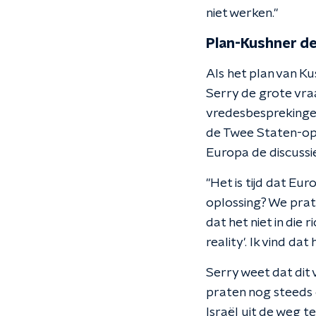
niet werken."
Plan-Kushner de
Als het plan van Ku
Serry de grote vraa
vredesbesprekingen 
de Twee Staten-oplo
Europa de discussie
"Het is tijd dat Eu
oplossing? We prate
dat het niet in die 
reality'. Ik vind da
Serry weet dat dit 
praten nog steeds o
Israël uit de weg t