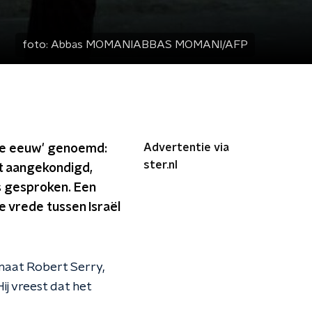
foto:
Abbas MOMANIABBAS MOMANI/AFP
Advertentie via
 de eeuw' genoemd:
ster.nl
et aangekondigd,
is gesproken. Een
 vrede tussen Israël
aat Robert Serry,
j vreest dat het