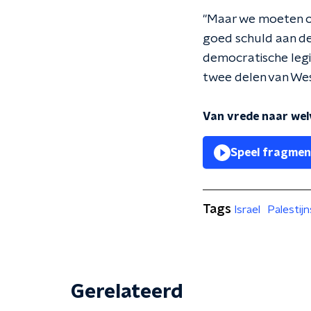
"Maar we moeten oo
goed schuld aan de
democratische legit
twee delen van Wes
Van vrede naar wel
Speel fragmen
Tags
Israel
Palestij
Gerelateerd