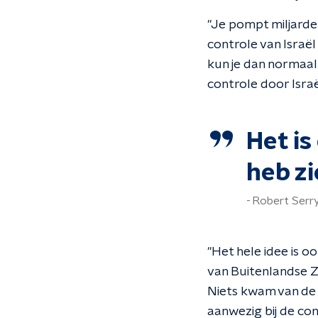
"Je pompt miljarde
controle van Israël 
kun je dan normaal
controle door Isra
Het is
heb zi
Robert Serr
"Het hele idee is o
van Buitenlandse 
Niets kwam van de g
aanwezig bij de conf