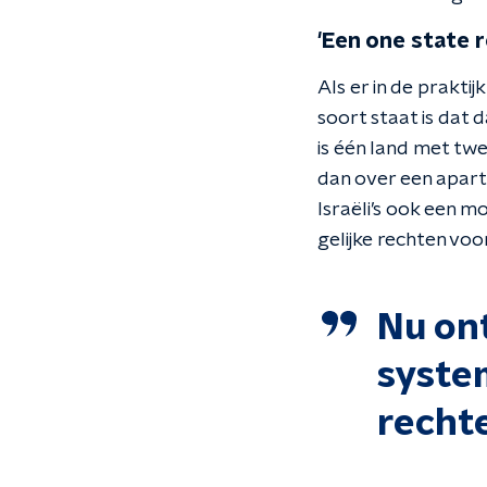
'Een one state r
Als er in de praktij
soort staat is dat d
is één land met twe
dan over een aparth
Israëli’s ook een mo
gelijke rechten voo
Nu on
system
rechte