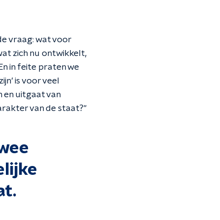
l de vraag: wat voor
wat zich nu ontwikkelt,
En in feite praten we
jn’ is voor veel
n en uitgaat van
arakter van de staat?"
twee
lijke
t.