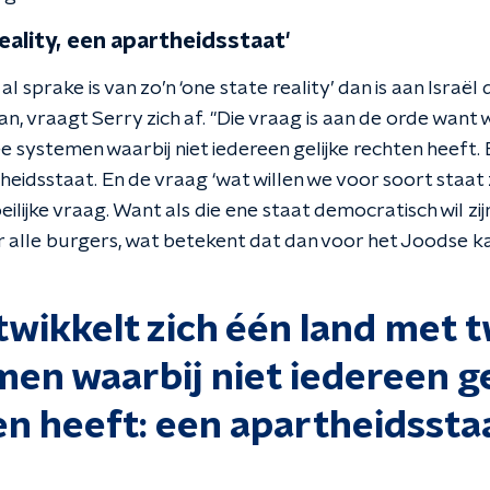
eality, een apartheidsstaat'
k al sprake is van zo’n ‘one state reality’ dan is aan Israë
an, vraagt Serry zich af. "Die vraag is aan de orde want 
e systemen waarbij niet iedereen gelijke rechten heeft. 
eidsstaat. En de vraag ‘wat willen we voor soort staat zi
eilijke vraag. Want als die ene staat democratisch wil zij
r alle burgers, wat betekent dat dan voor het Joodse k
twikkelt zich één land met 
en waarbij niet iedereen ge
n heeft: een apartheidsstaa