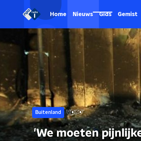
Home
Nieuws
Gids
Gemist
Buitenland
'We moeten pijnlijke