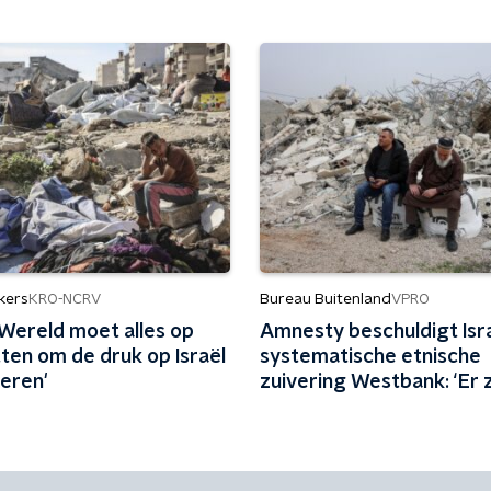
kers
Bureau Buitenland
KRO-NCRV
VPRO
'Wereld moet alles op
Amnesty beschuldigt Isr
tten om de druk op Israël
systematische etnische
oeren'
zuivering Westbank: ‘Er z
heel systeem achter’