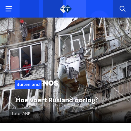
Buitenland
Hoe voert Rusland oorlog?
foto:
ANP