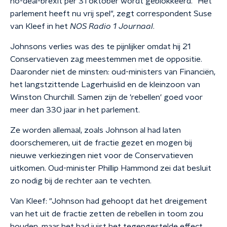
no-deal-brexit per 31 oktober wordt geblokkeerd. "Het
parlement heeft nu vrij spel", zegt correspondent Suse
van Kleef in het
NOS Radio 1 Journaal
.
Johnsons verlies was des te pijnlijker omdat hij 21
Conservatieven zag meestemmen met de oppositie.
Daaronder niet de minsten: oud-ministers van Financiën,
het langstzittende Lagerhuislid en de kleinzoon van
Winston Churchill. Samen zijn de 'rebellen' goed voor
meer dan 330 jaar in het parlement.
Ze worden allemaal, zoals Johnson al had laten
doorschemeren, uit de fractie gezet en mogen bij
nieuwe verkiezingen niet voor de Conservatieven
uitkomen. Oud-minister Phillip Hammond zei dat besluit
zo nodig bij de rechter aan te vechten.
Van Kleef: "Johnson had gehoopt dat het dreigement
van het uit de fractie zetten de rebellen in toom zou
houden, maar het had juist het tegengestelde effect.