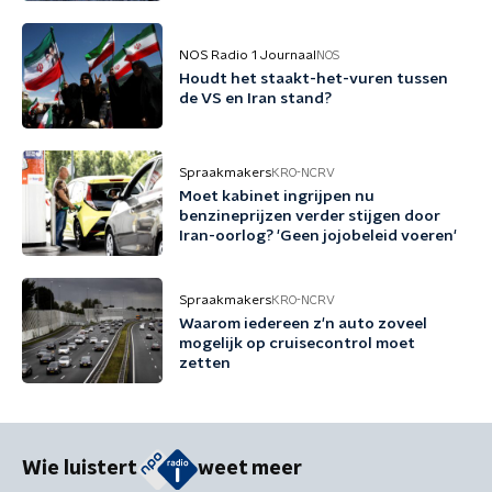
NOS Radio 1 Journaal
NOS
Houdt het staakt-het-vuren tussen
de VS en Iran stand?
Spraakmakers
KRO-NCRV
Moet kabinet ingrijpen nu
benzineprijzen verder stijgen door
Iran-oorlog? 'Geen jojobeleid voeren'
Spraakmakers
KRO-NCRV
Waarom iedereen z'n auto zoveel
mogelijk op cruisecontrol moet
zetten
Wie luistert
weet meer