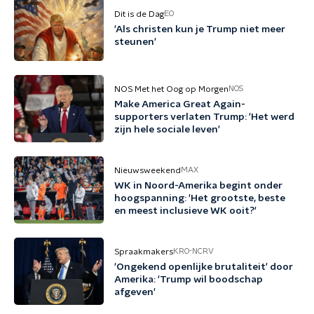
Dit is de Dag
EO
'Als christen kun je Trump niet meer
steunen'
NOS Met het Oog op Morgen
NOS
Make America Great Again-
supporters verlaten Trump: 'Het werd
zijn hele sociale leven'
Nieuwsweekend
MAX
WK in Noord-Amerika begint onder
hoogspanning: 'Het grootste, beste
en meest inclusieve WK ooit?'
Spraakmakers
KRO-NCRV
'Ongekend openlijke brutaliteit' door
Amerika: 'Trump wil boodschap
afgeven'