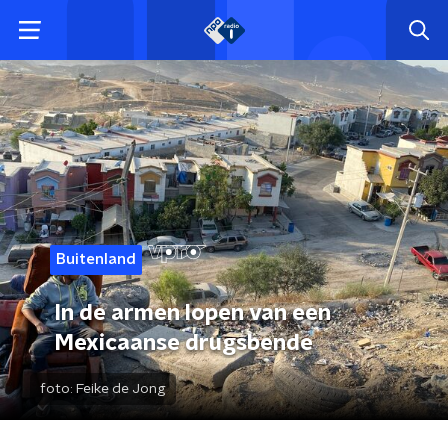
Buitenland
In de armen lopen van een
Mexicaanse drugsbende
foto:
Feike de Jong