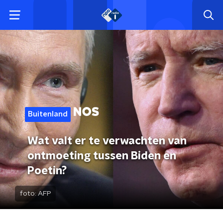
Buitenland
Wat valt er te verwachten van
ontmoeting tussen Biden en
Poetin?
foto:
AFP