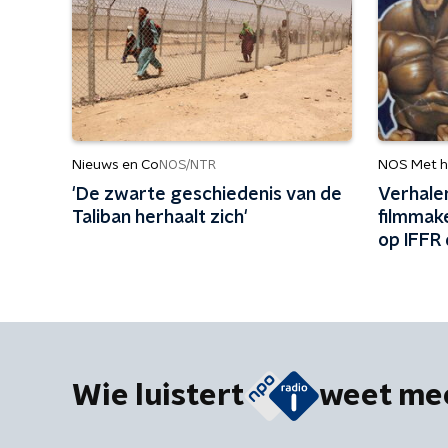
Nieuws en Co
NOS Met h
NOS/NTR
'De zwarte geschiedenis van de
Verhale
Taliban herhaalt zich'
filmmake
op IFFR 
Wie luistert
weet me