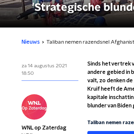
'Strategische blund
Nieuws
Taliban nemen razendsnel Afghanista
Sinds het vertrek 
za 14 augustus 2021
andere gebied in 
18:50
valt, zo denken d
Kruif heeft de Am
kapitale inschatti
blunder van Biden
Taliban nemen razen
WNL op Zaterdag