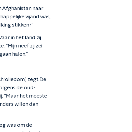
van Afghanistan naar
appelijke vijand was,
king stikken?"
ar in het land zij
 "Mijn neef zij zei
 gaan halen."
h 'oliedom', zegt De
volgens de oud-
j. "Maar het meeste
anders willen dan
noeg was om de