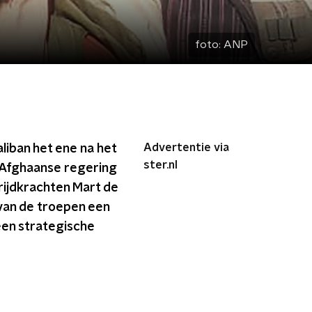
foto:
ANP
Advertentie via
liban het ene na het
ster.nl
e Afghaanse regering
ijdkrachten Mart de
van de troepen een
 een strategische