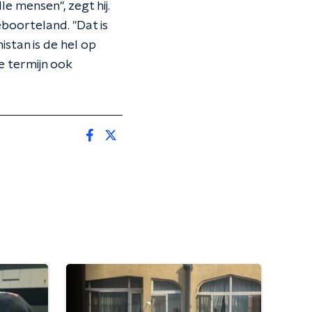
e mensen", zegt hij.
boorteland. "Dat is
stan is de hel op
e termijn ook