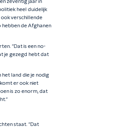
en zeventig jaar in
olitiek heel duidelijk
 ook verschillende
 Zo hebben de Afghanen
ten. "Dat is een no-
dat je gezegd hebt dat
het land die je nodig
 komt er ook niet
doen is zo enorm, dat
ht."
hten staat. "Dat