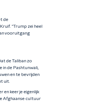
t de
Kruif. "Trump zei heel
stan vooruitgang
Dat de Taliban zo
je in de Pashtunwali,
uwen en te bevrijden
 uit.
r en keer je eigenlijk
n de Afghaanse cultuur