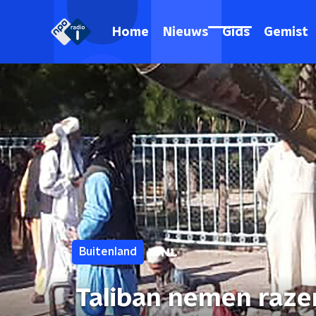
Home
Nieuws
Gids
Gemist
Buitenland
Taliban nemen raze