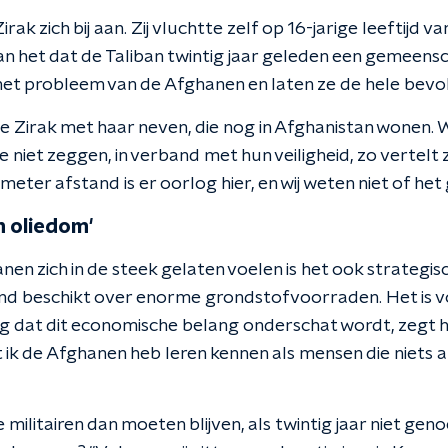
rak zich bij aan. Zij vluchtte zelf op 16-jarige leeftijd 
n het dat de Taliban twintig jaar geleden een gemeensch
 het probleem van de Afghanen en laten ze de hele bevol
Zirak met haar neven, die nog in Afghanistan wonen. Wa
e niet zeggen, in verband met hun veiligheid, zo vertelt ze.
g meter afstand is er oorlog hier, en wij weten niet of het
h oliedom'
en zich in de steek gelaten voelen is het ook strategisc
and beschikt over enorme grondstofvoorraden. Het is 
dat dit economische belang onderschat wordt, zegt hi
at ik de Afghanen heb leren kennen als mensen die niets 
ilitairen dan moeten blijven, als twintig jaar niet ge