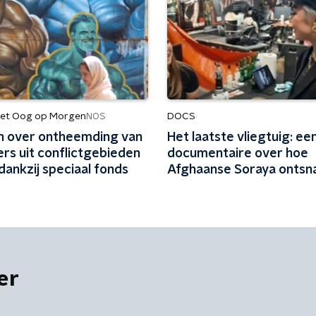
et Oog op Morgen
DOCS
NOS
n over ontheemding van
Het laatste vliegtuig: ee
rs uit conflictgebieden
documentaire over hoe
dankzij speciaal fonds
Afghaanse Soraya ontsn
de Taliban
er