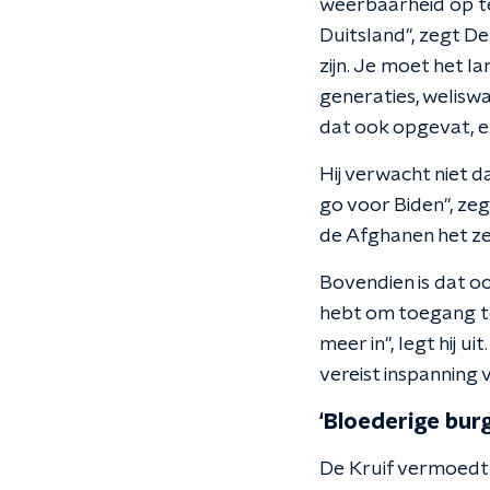
weerbaarheid op te 
Duitsland", zegt De 
zijn. Je moet het 
generaties, welisw
dat ook opgevat, en 
Hij verwacht niet d
go voor Biden", zeg
de Afghanen het ze
Bovendien is dat oo
hebt om toegang te 
meer in", legt hij 
vereist inspanning 
‘Bloederige bur
De Kruif vermoedt 