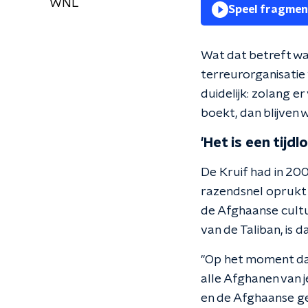
WNL
Speel fragmen
Wat dat betreft wa
terreurorganisatie 
duidelijk: zolang e
boekt, dan blijven 
'Het is een tijdl
De Kruif had in 200
razendsnel oprukt vi
de Afghaanse cultuu
van de Taliban, is 
"Op het moment dat j
alle Afghanen van j
en de Afghaanse gee