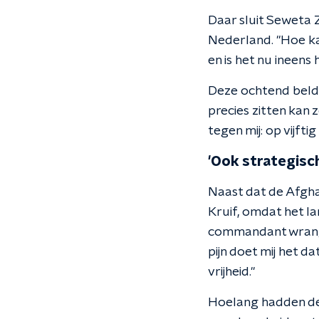
Daar sluit Seweta Zi
Nederland. "Hoe ka
en is het nu ineens
Deze ochtend belde 
precies zitten kan z
tegen mij: op vijfti
'Ook strategisc
Naast dat de Afghan
Kruif, omdat het l
commandant wrang 
pijn doet mij het d
vrijheid."
Hoelang hadden de m