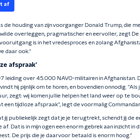
t af
s de houding van zijn voorganger Donald Trump, die me
wilde overleggen, pragmatischer en eervoller, zegt De 
r vooruitgang is in het vredesproces en zolang Afghani
we daar ook."
oze afspraak'
7 leiding over 45.000 NAVO-militairen in Afghanistan. 
ndt hij pijnlijk om te horen, en bovendien onnodig. "Als 
r, zegt: wij komen jullie helpen het land weer op te bo
dat een tijdloze afspraak", legt de voormalig Commandant
ij publiekelijk zegt dat je je terugtrekt, schendt jij de ee
e af. Dat is in mijn ogen een enorm gebrek aan inzicht i
st. De prijs die je daarvoor betaald is enorm hoog."