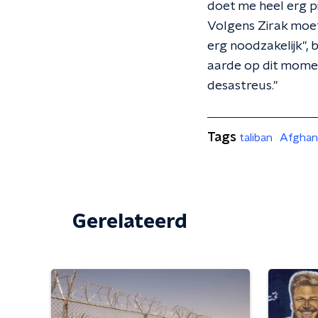
doet me heel erg pi
Volgens Zirak moet
erg noodzakelijk",
aarde op dit momen
desastreus."
Tags
taliban
Afghan
Gerelateerd