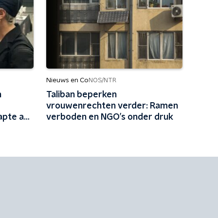
Nieuws en Co
NOS/NTR
n
Taliban beperken
vrouwenrechten verder: Ramen
apte aan
verboden en NGO’s onder druk