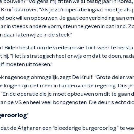
bouwen? "Volgens mij zitten we al zestig jaar in Korea, 
Kruif daarover. "Als je zo’n operatie ingaat moet je als p
land ook willen opbouwen. Je gaat een verbinding aan om
aar in steeds andere vorm, steun te geven in dat land.
daar laten wij ze in de steek."
at Biden besluit om de vredesmissie toch weer te herstar
t hij. "Het is strategisch heel onwijs om dat te doen, na
lf moeten uitzoeken."
k nagenoeg onmogelijk, zegt De Kruif. "Grote delen van 
krijgen zijn niet meer in handen van de regering. Dus je
uit. "En de operatie die je moet opbouwen om dit te gaan 
van de VS en heel veel bondgenoten. Die deur is echt dic
geroorlog’
dat de Afghanen een "bloederige burgeroorlog" te wac