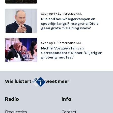
Sven op 1 - Zomereditie
WNL
Rusland bouwt legerkampen en
spoorlijn langs Finse grens: 'Dit is
géén grote misleidingsshow'
Sven op 1 - Zomereditie
WNL
Michiel Vos geen fan van
Correspondents' Dinner: 'Glijerig en
glibberig nerdfest'
Wie luistert
weet meer
Radio
Info
Frequenties
Contact