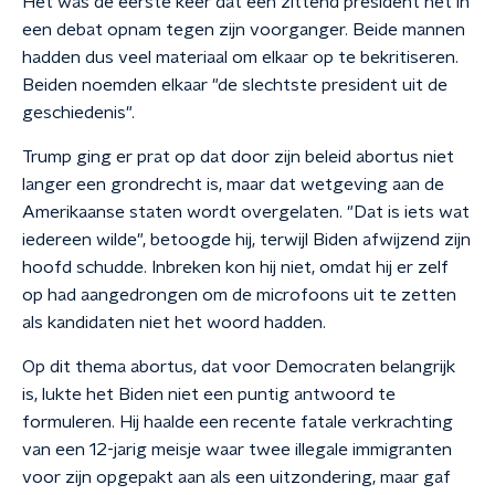
Het was de eerste keer dat een zittend president het in
een debat opnam tegen zijn voorganger. Beide mannen
hadden dus veel materiaal om elkaar op te bekritiseren.
Beiden noemden elkaar "de slechtste president uit de
geschiedenis".
Trump ging er prat op dat door zijn beleid abortus niet
langer een grondrecht is, maar dat wetgeving aan de
Amerikaanse staten wordt overgelaten. "Dat is iets wat
iedereen wilde", betoogde hij, terwijl Biden afwijzend zijn
hoofd schudde. Inbreken kon hij niet, omdat hij er zelf
op had aangedrongen om de microfoons uit te zetten
als kandidaten niet het woord hadden.
Op dit thema abortus, dat voor Democraten belangrijk
is, lukte het Biden niet een puntig antwoord te
formuleren. Hij haalde een recente fatale verkrachting
van een 12-jarig meisje waar twee illegale immigranten
voor zijn opgepakt aan als een uitzondering, maar gaf