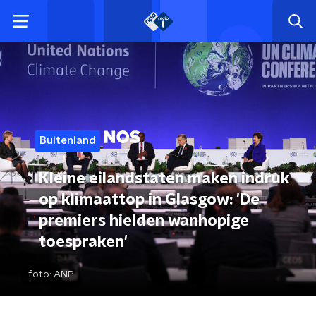
Buitenland
Kleine eilandstaten maken indruk
op klimaattop in Glasgow: 'De
premiers hielden wanhopige
toespraken'
foto:
ANP