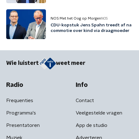
NOS Met het Oog op Morgen
NOS
CDU-kopstuk Jens Spahn treedt af na
commotie over kind via draagmoeder
Wie luistert
weet meer
Radio
Info
Frequenties
Contact
Programma's
Veelgestelde vragen
Presentatoren
App de studio
Muziek
Adverteren