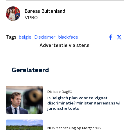
Bureau Buitenland
VPRO
Tags
belgie
Disclaimer
blackface
Advertentie via ster.nl
Gerelateerd
Dit is de Dag
EO
Is Belgisch plan voor tolvignet
discriminatie? Minister Karremans wil
juridische toets
NOS Met het Oog op Morgen
NOS