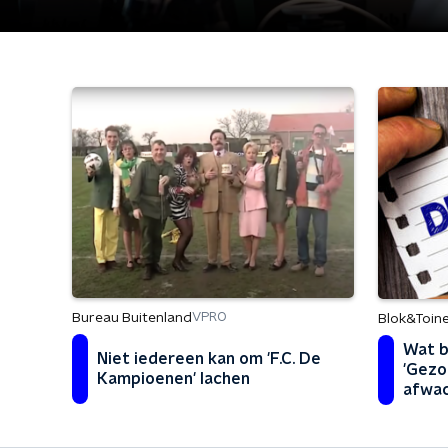
Bureau Buitenland
VPRO
Blok&Toin
Wat b
Niet iedereen kan om 'F.C. De
'Gezo
Kampioenen' lachen
afwac
toela