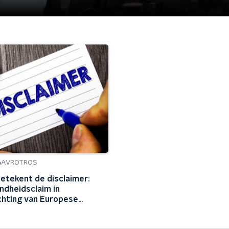
e
AVROTROS
etekent de disclaimer:
ndheidsclaim in
hting van Europese
ting'?