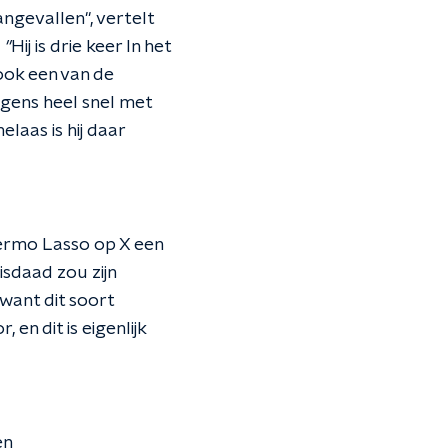
ngevallen", vertelt
 "
Hij is drie keer In het
 ook een van de
lgens heel snel met
laas is hij daar
llermo Lasso op X een
isdaad zou zijn
want dit soort
en dit is eigenlijk
en