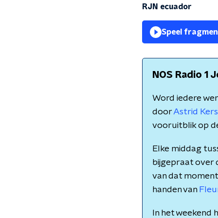
RJN ecuador
Speel fragmen
NOS Radio 1 J
Word iedere we
door
Astrid Ke
vooruitblik op d
Elke middag tuss
bijgepraat over
van dat moment. M
handen van
Fleu
In het weekend h