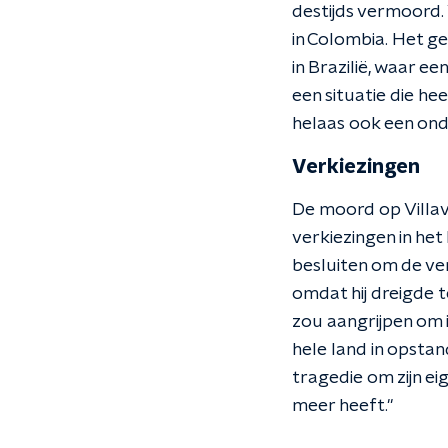
destijds vermoord.
in Colombia. Het ge
in Brazilië, waar e
een situatie die he
helaas ook een onde
Verkiezingen
De moord op Villa
verkiezingen in het
besluiten om de ver
omdat hij dreigde t
zou aangrijpen om i
hele land in opsta
tragedie om zijn eig
meer heeft."