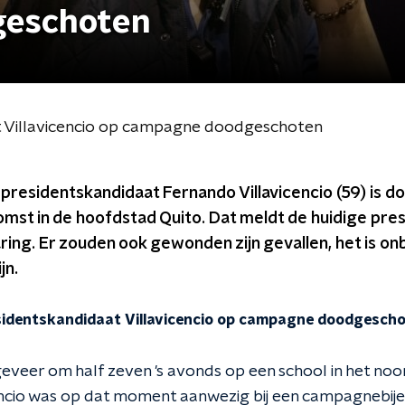
geschoten
t Villavicencio op campagne doodgeschoten
presidentskandidaat Fernando Villavicencio (59) is d
st in de hoofdstad Quito. Dat meldt de huidige pres
aring. Er zouden ook gewonden zijn gevallen, het is o
jn.
identskandidaat Villavicencio op campagne doodgesch
veer om half zeven 's avonds op een school in het noor
encio was op dat moment aanwezig bij een campagnebij