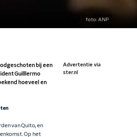
foto:
ANP
Advertentie via
oodgeschoten bij een
ster.nl
ident Guilllermo
nbekend hoeveel en
oten
den van Quito, en
eenkomst. Op het