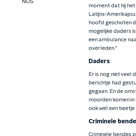
NOS
moment dat hij het
Latijns-Amerikajou
hoofd geschoten daa
mogelijke daders is
een ambulance naar 
overleden."
Daders
Er is nog niet veel
berichtje had gestu
gegaan. En de omsta
moorden komen in La
ook wel een beetje
Criminele bend
Criminele bendes z