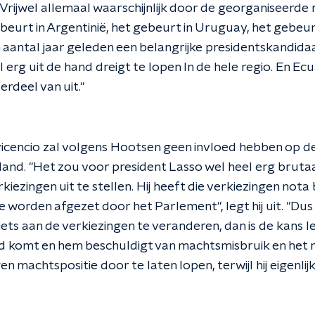
 Vrijwel allemaal waarschijnlijk door de georganiseerd
beurt in Argentinië, het gebeurt in Uruguay, het gebeurt
en aantal jaar geleden een belangrijke presidentskandida
el erg uit de hand dreigt te lopen In de hele regio. En 
rdeel van uit."
vicencio zal volgens Hootsen geen invloed hebben op 
 land. "Het zou voor president Lasso wel heel erg brutaal 
kiezingen uit te stellen. Hij heeft die verkiezingen not
e worden afgezet door het Parlement", legt hij uit. "Dus
ets aan de verkiezingen te veranderen, dan is de kans 
nd komt en hem beschuldigt van machtsmisbruik en het 
en machtspositie door te laten lopen, terwijl hij eigenli