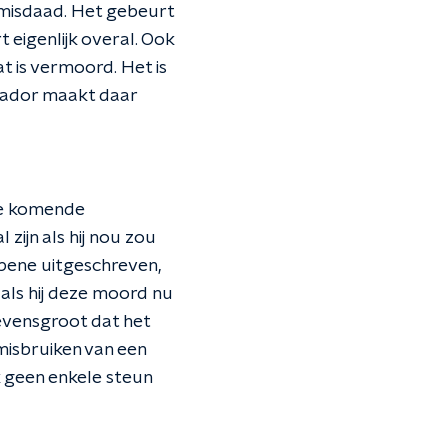
e misdaad. Het gebeurt
 eigenlijk overal. Ook
at is vermoord. Het is
Ecuador maakt daar
de komende
zijn als hij nou zou
a bene uitgeschreven,
 als hij deze moord nu
levensgroot dat het
misbruiken van een
jk geen enkele steun