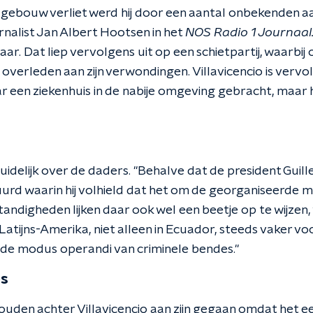
 gebouw verliet werd hij door een aantal onbekenden aa
rnalist Jan Albert Hootsen in het
NOS Radio 1 Journaal.
r. Dat liep vervolgens uit op een schietpartij, waarbij
 overleden aan zijn verwondingen. Villavicencio is vervo
een ziekenhuis in de nabije omgeving gebracht, maar he
 duidelijk over de daders. "Behalve dat de president Gui
urd waarin hij volhield dat het om de georganiseerde m
ndigheden lijken daar ook wel een beetje op te wijzen, 
tijns-Amerika, niet alleen in Ecuador, steeds vaker voor, 
 de modus operandi van criminele bendes."
es
ouden achter Villavicencio aan zijn gegaan omdat het e