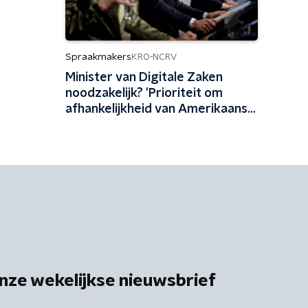
Spraakmakers
KRO-NCRV
Minister van Digitale Zaken
noodzakelijk? 'Prioriteit om
afhankelijkheid van Amerikaanse
tech terug te dringen'
nze wekelijkse nieuwsbrief