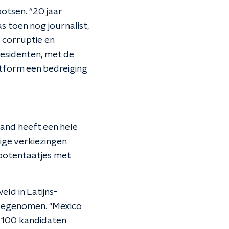
Hootsen. “20 jaar
s toen nog journalist,
de corruptie en
presidenten, met de
atform een bedreiging
 land heeft een hele
ige verkiezingen
 potentaatjes met
ld in Latijns-
 toegenomen. "Mexico
n 100 kandidaten