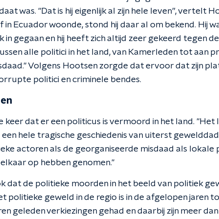
at was. "Dat is hij eigenlijk al zijn hele leven”, vertelt 
lf in Ecuador woonde, stond hij daar al om bekend. Hij wa
tiek in gegaan en hij heeft zich altijd zeer gekeerd tegen 
ssen alle politici in het land, van Kamerleden tot aan 
daad." Volgens Hootsen zorgde dat ervoor dat zijn pl
rrupte politici en criminele bendes.
den
e keer dat er een politicus is vermoord in het land. "Het
, een hele tragische geschiedenis van uiterst gewelddad
tieke actoren als de georganiseerde misdaad als lokale
 elkaar op hebben genomen."
 dat de politieke moorden in het beeld van politiek gewe
t politieke geweld in de regio is in de afgelopen jaren
aren geleden verkiezingen gehad en daarbij zijn meer da