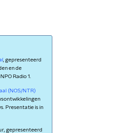
al
, gepresenteerd
nden en de
 NPO Radio 1.
naal (NOS/NTR)
wsontwikkelingen
. Presentatie is in
ur, gepresenteerd