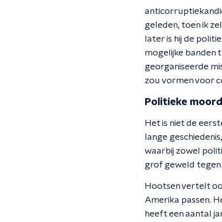
anticorruptiekandida
geleden, toen ik ze
later is hij de poli
mogelijke banden tu
georganiseerde mis
zou vormen voor co
Politieke moor
Het is niet de eerst
lange geschiedenis
waarbij zowel poli
grof geweld tegen
Hootsen vertelt ook
Amerika passen. He
heeft een aantal j