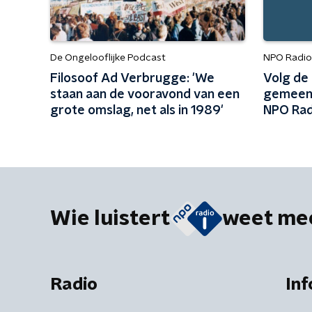
De Ongelooflijke Podcast
NPO Radio 
Filosoof Ad Verbrugge: 'We
Volg de
staan aan de vooravond van een
gemeent
grote omslag, net als in 1989'
NPO Rad
Wie luistert
weet me
Radio
Inf