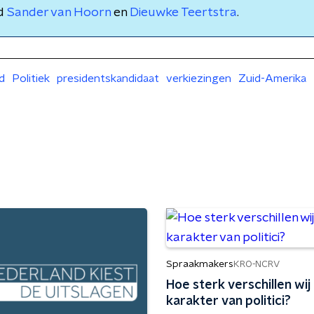
nd
Sander van Hoorn
en
Dieuwke Teertstra
.
d
Politiek
presidentskandidaat
verkiezingen
Zuid-Amerika
Spraakmakers
KRO-NCRV
Hoe sterk verschillen wij 
karakter van politici?