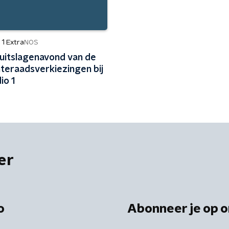
1 Extra
NOS
 uitslagenavond van de
eraadsverkiezingen bij
io 1
er
o
Abonneer je op o