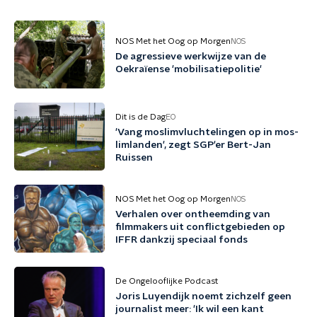
NOS Met het Oog op Morgen
NOS
De agressieve werkwijze van de
Oekraïense 'mobilisatiepolitie'
Dit is de Dag
EO
'Vang mos­lim­vluch­te­lin­gen op in mos­
lim­lan­den', zegt SGP'er Bert-Jan
Ruissen
NOS Met het Oog op Morgen
NOS
Verhalen over ontheemding van
filmmakers uit conflictgebieden op
IFFR dankzij speciaal fonds
De Ongelooflijke Podcast
Joris Luyendijk noemt zichzelf geen
journalist meer: 'Ik wil een kant