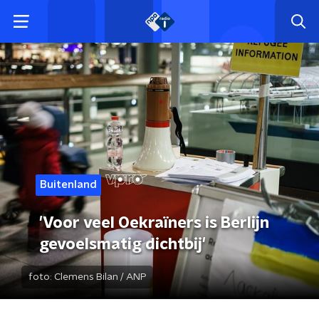
Buitenland
'Voor veel Oekraïners is Berlijn
gevoelsmatig dichtbij'
foto:
Clemens Bilan / ANP