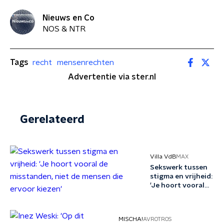
Nieuws en Co
NOS & NTR
Tags
recht
mensenrechten
Advertentie via ster.nl
Gerelateerd
Villa VdB
MAX
Sekswerk tussen
stigma en vrijheid:
'Je hoort vooral
de misstanden,
niet de mensen
die ervoor kiezen'
MISCHA!
AVROTROS