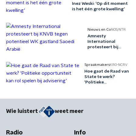
Inez Weski: 'Op dit moment
is het één grote kwelling'
Nieuws en Co
NOS/NTR
Amnesty
International
protesteert bij
KNVB tegen
potentieel WK
gastland Saoedi
Spraakmakers
KRO-NCRV
Arabië
Hoe gaat de Raad van
State te werk?
'Politieke
opportuniteit kan rol
spelen bij advisering'
Wie luistert
weet meer
Radio
Info