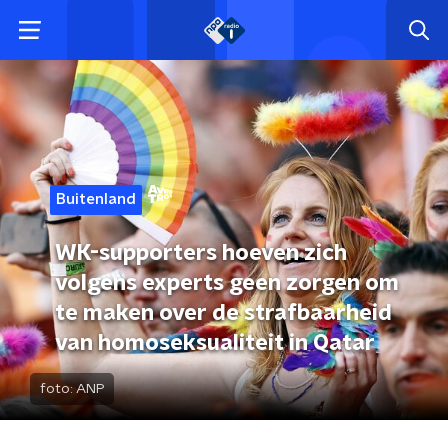
Buitenland
WK-supporters hoeven zich
volgens experts geen zorgen om
te maken over de strafbaarheid
van homoseksualiteit in Qatar
foto:
ANP