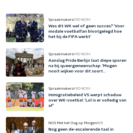
Spraakmakers
KRO-NCRV
Was dit WK wel of geen succes? 'Voor
modale voetbalfan blootgelegd hoe
het bij de FIFA werkt'
Spraakmakers
KRO-NCRV
Aanslag Pride Berlijn laat diepe sporen
na bij queergemeenschap: 'Mogen
nooit wijken voor dit soort
bedreigingen'
Spraakmakers
KRO-NCRV
Immigratiebeleid VS werpt schaduw
over WK-voetbal: 'Lol is er volledig van
af'
NOS Met het Oog op Morgen
NOS
Nog geen de-escalerende taal in