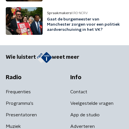
Spraakmakers
KRO-NCRV
Gaat de burgemeester van
Manchester zorgen voor een politiek
aardverschuiving in het VK?
Wie luistert
weet meer
Radio
Info
Frequenties
Contact
Programma's
Veelgestelde vragen
Presentatoren
App de studio
Muziek
Adverteren