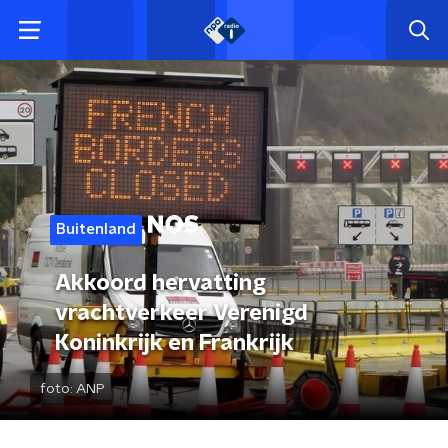
Buitenland
Akkoord hervatting
vrachtverkeer Verenigd
Koninkrijk en Frankrijk
foto:
ANP