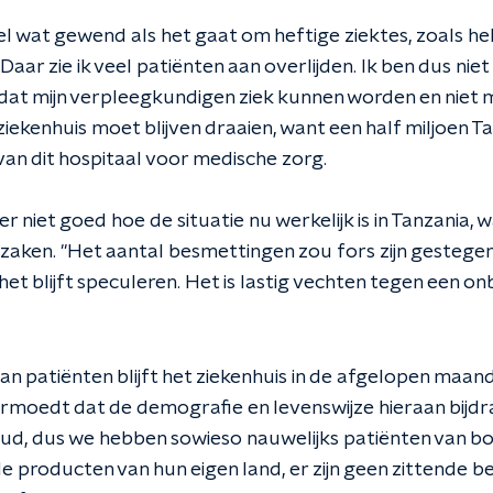
el wat gewend als het gaat om heftige ziektes, zoals hel
Daar zie ik veel patiënten aan overlijden. Ik ben dus nie
dat mijn verpleegkundigen ziek kunnen worden en niet 
ziekenhuis moet blijven draaien, want een half miljoen T
k van dit hospitaal voor medische zorg.
er niet goed hoe de situatie nu werkelijk is in Tanzania,
zaken. "Het aantal besmettingen zou fors zijn gestegen,
s het blijft speculeren. Het is lastig vechten tegen een o
an patiënten blijft het ziekenhuis in de afgelopen maan
rmoedt dat de demografie en levenswijze hieraan bijdr
oud, dus we hebben sowieso nauwelijks patiënten van b
 producten van hun eigen land, er zijn geen zittende be