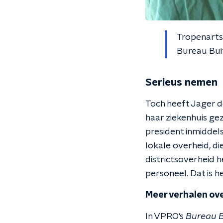
Tropenarts 
Bureau Bui
Serieus nemen
Toch heeft Jager d
haar ziekenhuis gez
president inmiddels
lokale overheid, di
districtsoverheid 
personeel. Dat is hee
Meer verhalen ove
In VPRO's
Bureau 