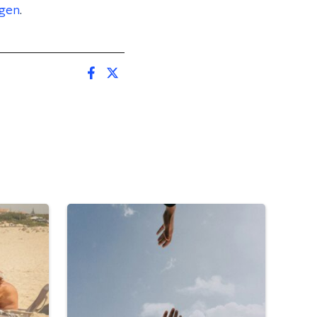
ngen
.