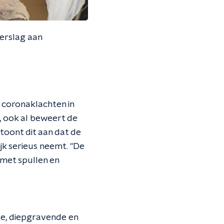
erslag aan
 coronaklachten in
t, ook al beweert de
 toont dit aan dat de
ijk serieus neemt. "De
 met spullen en
rse, diepgravende en