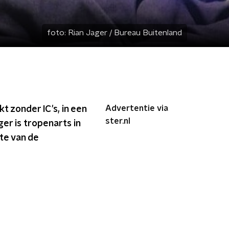
foto:
Rian Jager / Bureau Buitenland
Advertentie via
t zonder IC's, in een
ster.nl
ger is tropenarts in
te van de