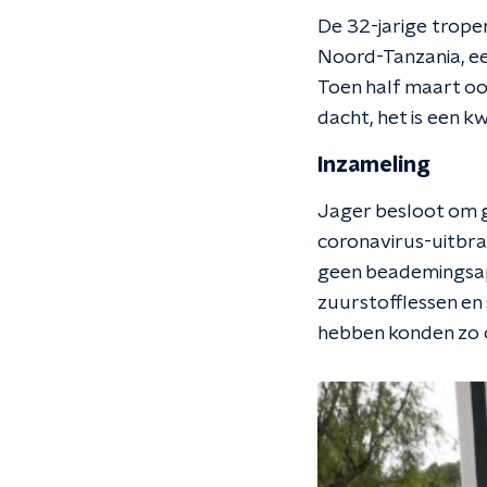
De 32-jarige tropen
Noord-Tanzania, een
Toen half maart ook
dacht, het is een k
Inzameling
Jager besloot om g
coronavirus-uitbra
geen beademingsap
zuurstofflessen en
hebben konden zo 