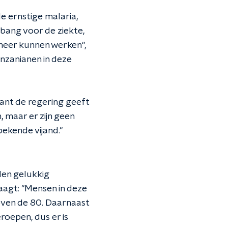
e ernstige malaria,
t bang voor de ziekte,
meer kunnen werken",
anzanianen in deze
 want de regering geeft
 maar er zijn geen
nbekende vijand."
den gelukkig
aagt: "Mensen in deze
oven de 80. Daarnaast
roepen, dus er is