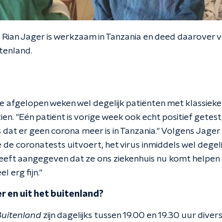
Rian Jager is werkzaam in Tanzania en deed daarover v
tenland.
e afgelopen weken wel degelijk patiënten met klassieke
ien. "Eén patiënt is vorige week ook echt positief getes
 dat er geen corona meer is in Tanzania." Volgens Jager
e de coronatests uitvoert, het virus inmiddels wel degel
heeft aangegeven dat ze ons ziekenhuis nu komt helpen
l erg fijn."
r en uit het buitenland?
Buitenland
zijn dagelijks tussen 19.00 en 19.30 uur dive