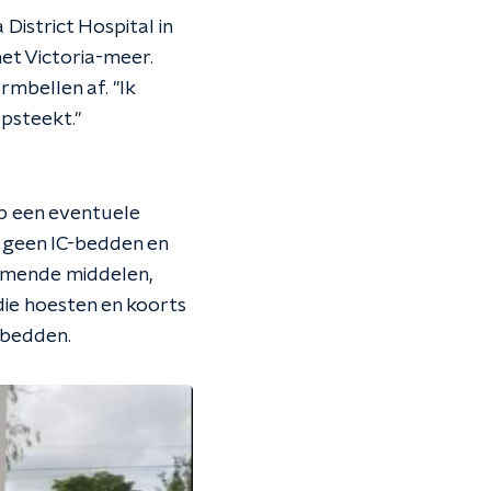
District Hospital in
het Victoria-meer.
rmbellen af. "Ik
opsteekt."
op een eventuele
 geen IC-bedden en
rmende middelen,
ie hoesten en koorts
 bedden.