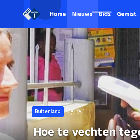
Home
Nieuws
Gids
Gemist
Buitenland
Hoe te vechten teg