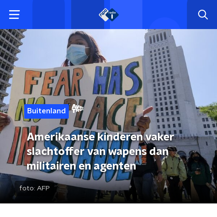
Buitenland
Amerikaanse kinderen vaker
slachtoffer van wapens dan
militairen en agenten
foto:
AFP