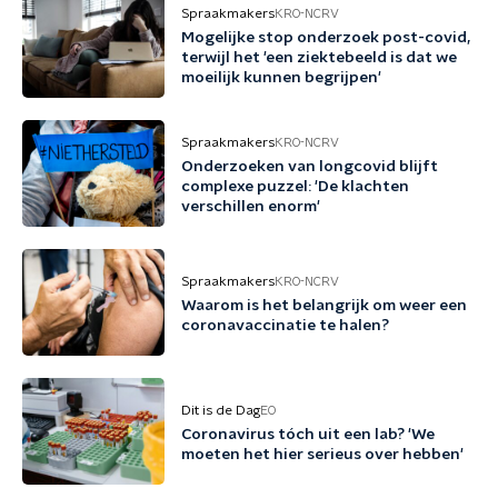
Spraakmakers
KRO-NCRV
Mogelijke stop onderzoek post-covid,
terwijl het 'een ziektebeeld is dat we
moeilijk kunnen begrijpen'
Spraakmakers
KRO-NCRV
Onderzoeken van longcovid blijft
complexe puzzel: 'De klachten
verschillen enorm'
Spraakmakers
KRO-NCRV
Waarom is het belangrijk om weer een
coronavaccinatie te halen?
Dit is de Dag
EO
Coronavirus tóch uit een lab? 'We
moeten het hier serieus over hebben'