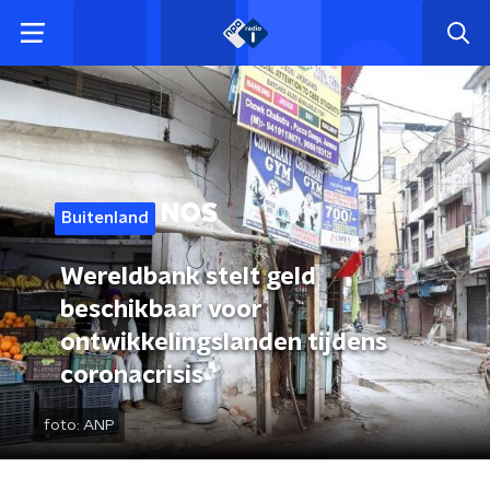
Buitenland
Wereldbank stelt geld
beschikbaar voor
ontwikkelingslanden tijdens
coronacrisis
foto:
ANP