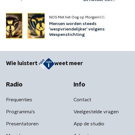
'rechtspersoon' te
maken?
NOS Met het Oog op Morgen
NOS
Mensen worden steeds
'wespvriendelijker' volgens
Wespenstichting
Wie luistert
weet meer
Radio
Info
Frequenties
Contact
Programma's
Veelgestelde vragen
Presentatoren
App de studio