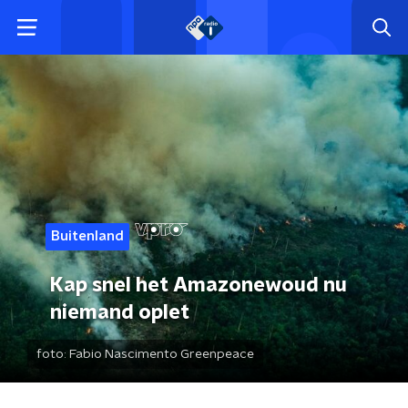
Buitenland
Kap snel het Amazonewoud nu
niemand oplet
foto:
Fabio Nascimento Greenpeace