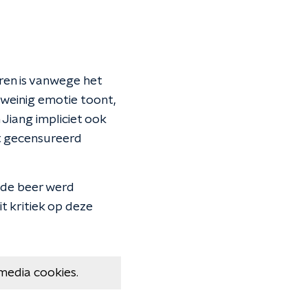
ren is vanwege het
 weinig emotie toont,
iang impliciet ook
et gecensureerd
 de beer werd
it kritiek op deze
media cookies.