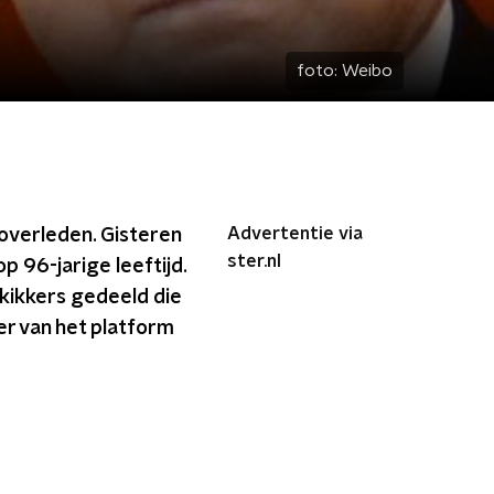
foto:
Weibo
Advertentie via
 overleden. Gisteren
ster.nl
p 96-jarige leeftijd.
 kikkers gedeeld die
er van het platform