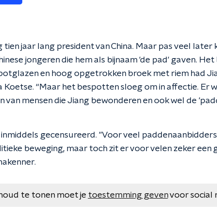
tien jaar lang president van China. Maar pas veel later k
inese jongeren die hem als bijnaam 'de pad' gaven. Het
mpotglazen en hoog opgetrokken broek met riem had Ji
 Koetse. “Maar het bespotten sloeg om in affectie. Er w
n van mensen die Jiang bewonderen en ook wel de 'pa
nmiddels gecensureerd. "Voor veel paddenaanbidders i
itieke beweging, maar toch zit er voor velen zeker een 
inakenner.
houd te tonen moet je
toestemming geven
voor social 