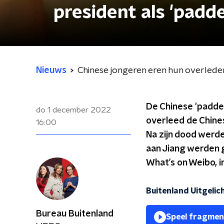
president als 'padd
Nieuws
Chinese jongeren eren hun overlede
De Chinese 'padden
do 1 december 2022
overleed de Chines
16:00
Na zijn dood werde
aan Jiang werden g
What’s on Weibo, i
Buitenland Uitgelic
Bureau Buitenland
Speel fragmen