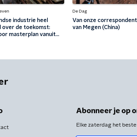
leven
De Dag
ndse industrie heel
Van onze correspondent.
 over de toekomst:
van Megen (China)
oor masterplan vanuit
er
o
Abonneer je op o
Elke zaterdag het beste
act