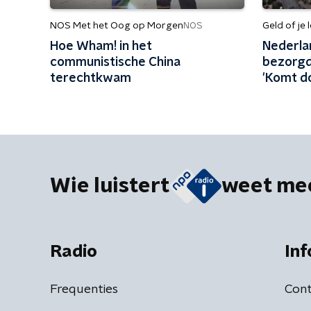
NOS Met het Oog op Morgen
Geld of je 
NOS
Hoe Wham! in het
Nederla
communistische China
bezorgd
terechtkwam
'Komt d
China'
Wie luistert
weet me
Radio
Inf
Frequenties
Cont