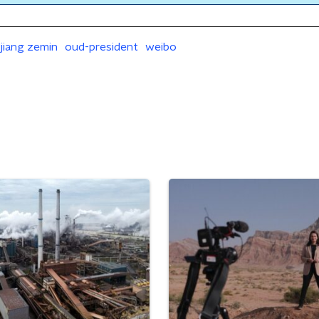
jiang zemin
oud-president
weibo