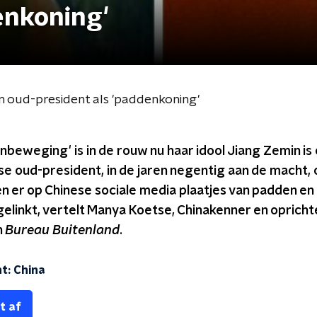
enkoning'
n oud-president als 'paddenkoning'
beweging' is in de rouw nu haar idool Jiang Zemin is
e oud-president, in de jaren negentig aan de macht, o
n er op Chinese sociale media plaatjes van padden en
elinkt, vertelt Manya Koetse, Chinakenner en opricht
n
Bureau Buitenland
.
ht: China
t af