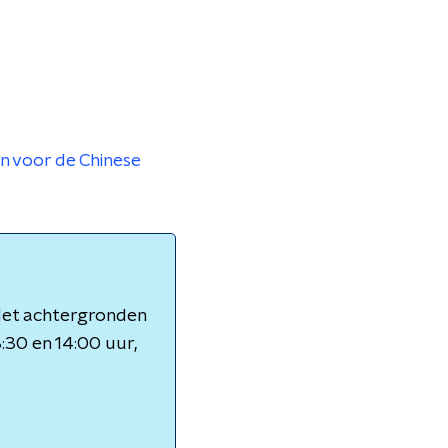
n voor de Chinese
 Met achtergronden
3:30 en 14:00 uur,