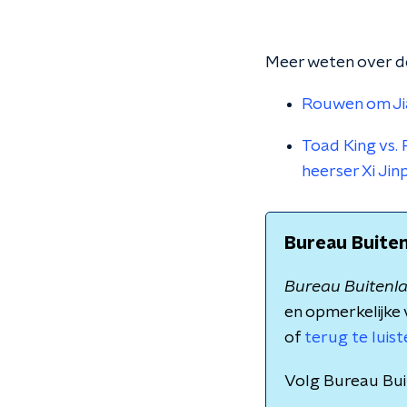
Meer weten over d
Rouwen om Ji
Toad King vs.
heerser Xi Jin
Bureau Buite
Bureau Buitenl
en opmerkelijke 
of
terug te luis
Volg Bureau Bu