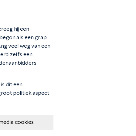
reeg hij een
 begon als een grap.
ang veel weg van een
erd zelfs een
ddenaanbidders'
s dit een
groot politiek aspect
media cookies.