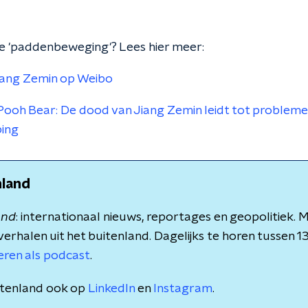
e 'paddenbeweging'? Lees hier meer:
ang Zemin op Weibo
 Pooh Bear: De dood van Jiang Zemin leidt tot probleme
ping
nland
and
: internationaal nieuws, reportages en geopolitiek.
verhalen uit het buitenland. Dagelijks te horen tussen 1
teren als podcast
.
itenland ook op
LinkedIn
en
Instagram
.