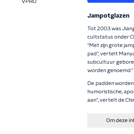
VPRO
Jampotglazen
Tot 2003 was Jiang 
cultstatus onder Ch
"Met zijn grote ja
pad", vertelt Manya
subcultuur gebore
worden genoemd."
De padden worden i
humoristische, apol
aan", vertelt de Ch
Om deze in