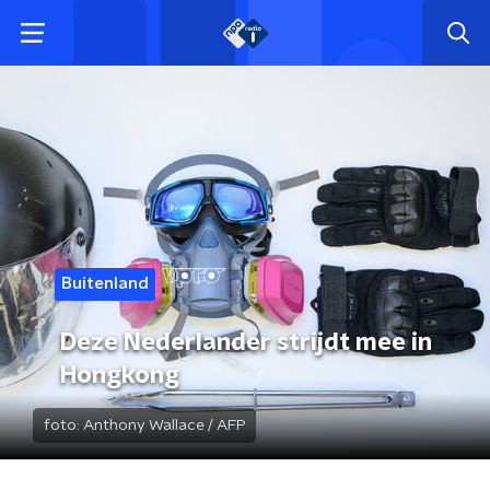
Buitenland
Deze Nederlander strijdt mee in
Hongkong
foto:
Anthony Wallace / AFP