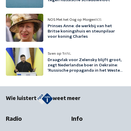
tegen Russische schaduwvloot
NOS Met het Oog op Morgen
NOS
Prinses Anne: de werkbij van het
Britse koningshuis en steunpilaar
voor koning Charles
Sven op 1
WNL
Draagvlak voor Zelensky blijft groot,
zegt Nederlandse boer in Oekraïne:
'Russische propaganda in het Westen
werkt enorm goed'
Wie luistert
weet meer
Radio
Info