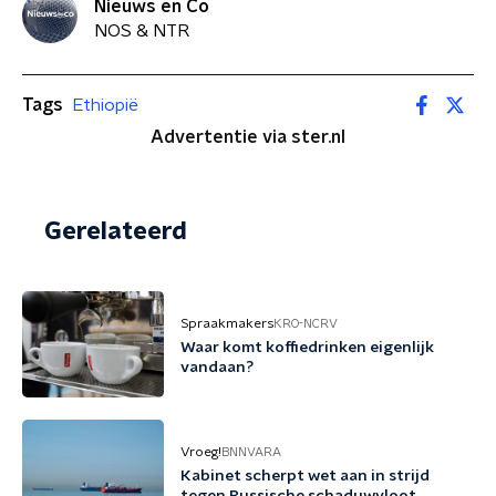
Nieuws en Co
NOS & NTR
Tags
Ethiopië
Advertentie via ster.nl
Gerelateerd
Spraakmakers
KRO-NCRV
Waar komt koffiedrinken eigenlijk
vandaan?
Vroeg!
BNNVARA
Kabinet scherpt wet aan in strijd