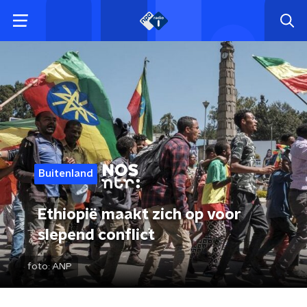
Buitenland
Ethiopië maakt zich op voor
slepend conflict
foto:
ANP