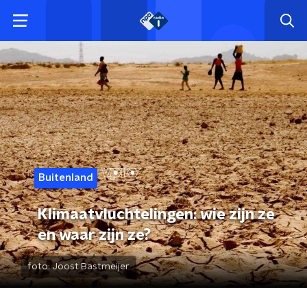
Buitenland
Klimaatvluchtelingen: wie zijn ze
en waar zijn ze?
foto:
Joost Bastmeijer