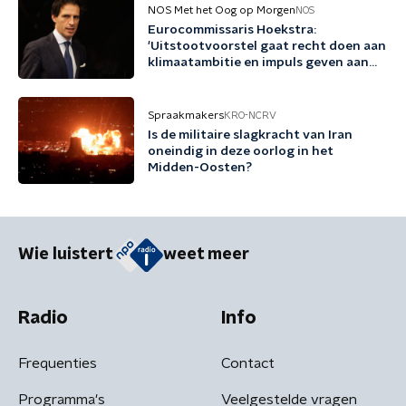
NOS Met het Oog op Morgen
NOS
Eurocommissaris Hoekstra:
'Uitstootvoorstel gaat recht doen aan
klimaatambitie en impuls geven aan
bedrijfsleven'
Spraakmakers
KRO-NCRV
Is de militaire slagkracht van Iran
oneindig in deze oorlog in het
Midden-Oosten?
Wie luistert
weet meer
Radio
Info
Frequenties
Contact
Programma's
Veelgestelde vragen