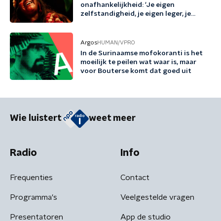
onafhankelijkheid: 'Je eigen
zelfstandigheid, je eigen leger, je
eigen defensie'
Argos
HUMAN/VPRO
In de Surinaamse mofokoranti is het
moeilijk te peilen wat waar is, maar
voor Bouterse komt dat goed uit
Wie luistert
weet meer
Radio
Info
Frequenties
Contact
Programma's
Veelgestelde vragen
Presentatoren
App de studio