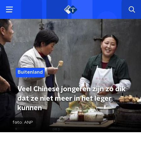
Buitenland
Veel Chinese jongeren zijn zó dik
dat ze niet meer in het leger
kunnen
foto:
ANP