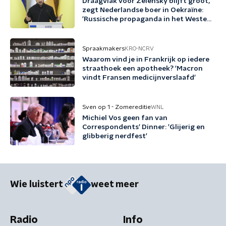
Draagvlak voor Zelensky blijft groot,
zegt Nederlandse boer in Oekraïne:
'Russische propaganda in het Westen
werkt enorm goed'
Spraakmakers
KRO-NCRV
Waarom vind je in Frankrijk op iedere
straathoek een apotheek? 'Macron
vindt Fransen medicijnverslaafd'
Sven op 1 - Zomereditie
WNL
Michiel Vos geen fan van
Correspondents' Dinner: 'Glijerig en
glibberig nerdfest'
Wie luistert
weet meer
Radio
Info