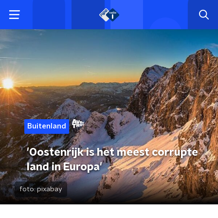
Buitenland
'Oostenrijk is het meest corrupte
land in Europa'
foto:
pixabay