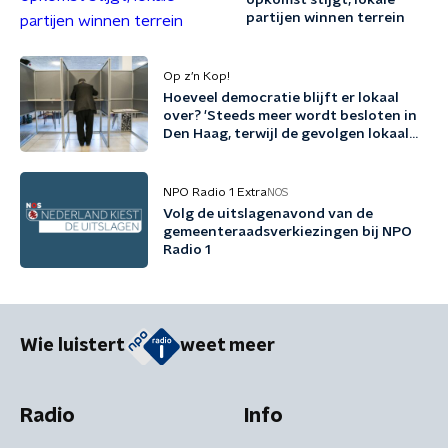
opkomst stijgt, lokale
partijen winnen terrein
Op z’n Kop!
Hoeveel democratie blijft er lokaal
over? 'Steeds meer wordt besloten in
Den Haag, terwijl de gevolgen lokaal
landen'
NPO Radio 1 Extra
NOS
Volg de uitslagenavond van de
gemeenteraadsverkiezingen bij NPO
Radio 1
Wie luistert
weet meer
Radio
Info