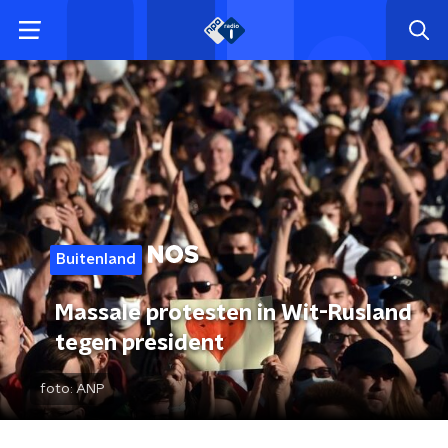
Buitenland
Massale protesten in Wit-Rusland
tegen president
foto:
ANP