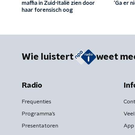
maffia in Zuid-Italië zien door
'Ga er n
haar forensisch oog
Wie luistert
weet me
Radio
Inf
Frequenties
Cont
Programma's
Veel
Presentatoren
App 