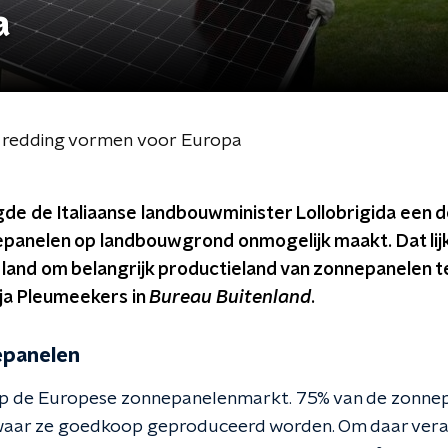
a
e redding vormen voor Europa
e de Italiaanse landbouwminister Lollobrigida een de
epanelen op landbouwgrond onmogelijk maakt. Dat lijk
 land om belangrijk productieland van zonnepanelen t
nja Pleumeekers in
Bureau Buitenland
.
epanelen
k op de Europese zonnepanelenmarkt. 75% van de zonne
 waar ze goedkoop geproduceerd worden. Om daar vera