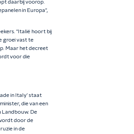
opt daarbij voorop.
epanelen in Europa",
ers. "Italië hoort bij
 groei vast te
p. Maar het decreet
rdt voor die
e in Italy' staat
minister, die van een
van Landbouw. De
 wordt door de
ruzie in de