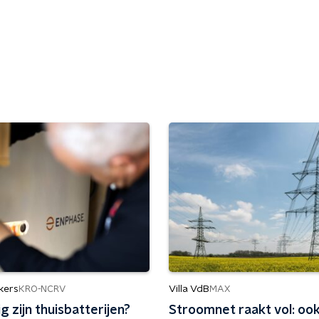
kers
Villa VdB
KRO-NCRV
MAX
ig zijn thuisbatterijen?
Stroomnet raakt vol: oo