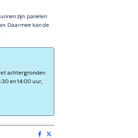
unnen zijn: panelen
aan. Daarmee kan de
.
 Met achtergronden
3:30 en 14:00 uur,