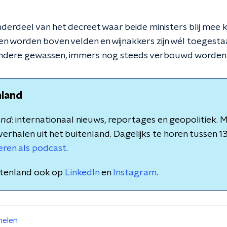
nderdeel van het decreet waar beide ministers blij mee k
en worden boven velden en wijnakkers zijn wél toegest
n andere gewassen, immers nog steeds verbouwd worden
nland
and
: internationaal nieuws, reportages en geopolitiek.
verhalen uit het buitenland. Dagelijks te horen tussen 1
teren als podcast
.
itenland ook op
LinkedIn
en
Instagram
.
nelen