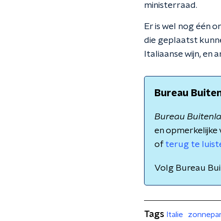
ministerraad.
Er is wel nog één o
die geplaatst kunn
Italiaanse wijn, e
Bureau Buite
Bureau Buitenl
en opmerkelijke 
of
terug te luis
Volg Bureau Bu
Tags
Italie
zonnepa