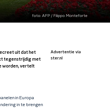
foto:
AFP / Filippo Monteforte
Advertentie via
creet uit dat het
ster.nl
t tegenstrijdig met
e worden, vertelt
panelen in Europa
ndering in te brengen