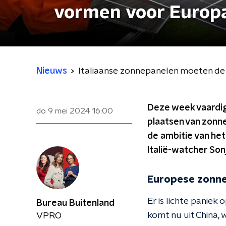
vormen voor Europ
Nieuws
Italiaanse zonnepanelen moeten d
Deze week vaardigd
do 9 mei 2024
16:00
plaatsen van zonn
de ambitie van het
Italië-watcher So
Europese zonn
Er is lichte panie
Bureau Buitenland
komt nu uit China,
VPRO