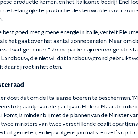
ese productie komen, en het Italiaanse bedrijf Enel lo
van de belangrijkste productieplekken worden voor zonn
i.
 best goed met groene energie in Italië, vertelt Pleumeek
als het gaat over het aantal zonnepanelen. Maar om die
 wel wat gebeuren." Zonneparken zijn een volgende sta
n Landbouw, die niet wil dat landbouwgrond gebruikt wo
 daarbij roet in het eten.
sterraad
r doet dat om de Italiaanse boeren te beschermen. 'Mad
een stokpaardje van de partij van Meloni. Maar de milieu
ij komt, is minder blij met de plannen van de Minister 
 twee ministers van twee verschillende coalitiepartijen
ed uitgemeten, en liep volgens journalisten zelfs op tot 