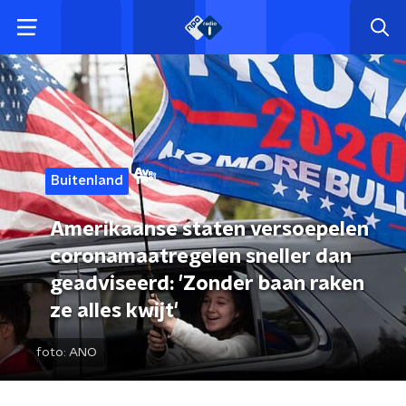
Buitenland
Amerikaanse staten versoepelen
coronamaatregelen sneller dan
geadviseerd: 'Zonder baan raken
ze alles kwijt'
foto:
ANO