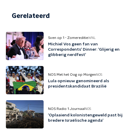
Gerelateerd
Sven op 1 - Zomereditie
WNL
Michiel Vos geen fan van
Correspondents' Dinner: 'Glijerig en
glibberig nerdfest'
NOS Met het Oog op Morgen
NOS
Lula opnieuw genomineerd als
presidentskandidaat Brazilië
NOS Radio 1 Journaal
NOS
'Oplaaiend kolonistengeweld past bij
bredere Israëlische agenda'