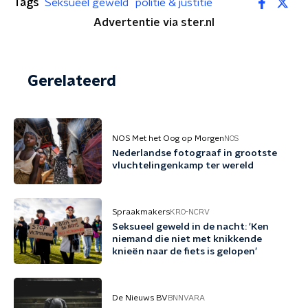
Tags
Seksueel geweld
politie & justitie
Advertentie via ster.nl
Gerelateerd
NOS Met het Oog op Morgen
NOS
Nederlandse fotograaf in grootste
vluchtelingenkamp ter wereld
Spraakmakers
KRO-NCRV
Seksueel geweld in de nacht: 'Ken
niemand die niet met knikkende
knieën naar de fiets is gelopen’
De Nieuws BV
BNNVARA