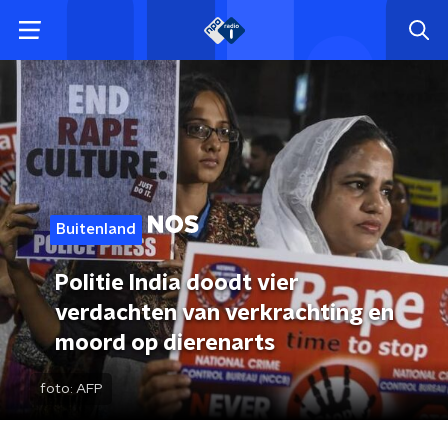
Buitenland
Politie India doodt vier
verdachten van verkrachting en
moord op dierenarts
foto:
AFP