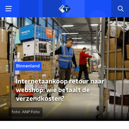
Binnenland
Internetaankoop retour naar
webshop: wie betaalt de
verzendkosten?
foto:
ANP Foto