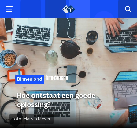
Binnenland
Hoe ontstaat een goede
oplossing?
foto:
Marvin Meyer