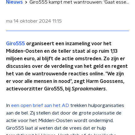
Nieuws
Giro555 kampt met wantrouwen: 'Gaat essentie voorbij, het is vóór de slachtoffers'
ma 14 oktober 2024
11:15
Giro555
organiseert een inzameling voor het
Midden-Oosten en de teller staat al op ruim 1,13
miljoen euro, al blijft de actie omstreden. Zo zijn er
discussies over de verdeling van het geld en regent
het van de wantrouwende reacties online. "We zijn
er voor alle mensen in nood", zegt Harm Goossens,
actievoorzitter Giro555, bij
Spraakmakers
.
In
een open brief aan het AD
trekken hulporganisaties
aan de bel. Zij stellen dat door de grote polarisatie de
actie voor het Midden-Oosten wordt ondermijnd.
Giro555 laat al weten dat de vrees dat er hulp