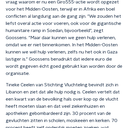
vraag waarom er nu een Giro555-actie wordt opgezet
voor het Midden-Oosten, terwijl er in Afrika een boel
conflicten al langdurig aan de gang zijn. "We zouden het
liefst overal actie voor voeren, ook voor de gigantische
humanitaire ramp in Soedan, bijvoorbeeld", zegt
Goossens. "Maar daar kunnen we geen hulp verlenen,
omdat we er niet binnenkomen. In het Midden-Oosten
kunnen we wél hulp verlenen, zelfs nu het ook in Gaza
lastiger is." Goossens benadrukt dat iedere euro die
wordt gegeven écht goed gebruikt kan worden door de
organisatie.
Tineke Ceelen van Stichting Vluchteling bevindt zich in
Libanon en ziet dat alle hulp nodig is. Ceelen vertelt dat
een kwart van de bevolking hals over kop op de vlucht
heeft moeten slaan en dat veel ziekenhuizen en
apotheken gebombardeerd zijn. 30 procent van de
gevluchten zitten in scholen, moskeeën en kerken. 70
procent heeft zelf onderdak moeten zoeken, wat