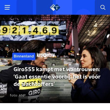
Binnenland
Giro555 kampt met wantrouwen:
'Gaat essentie voorbij, het is vóór
de slachtoffers'
foto:
ANP