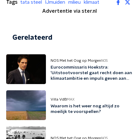
Tags
tata steel
IJmuiden
milieu
klimaat
Advertentie via ster.nl
Gerelateerd
NOS Met het Oog op Morgen
NOS
Eurocommissaris Hoekstra:
'Uitstootvoorstel gaat recht doen aan
klimaatambitie en impuls geven aan
bedrijfsleven'
Villa VdB
MAX
Waarom is het weer nog altijd zo
moeilijk te voorspellen?
NOS Met het Oog op Morgen
NOS