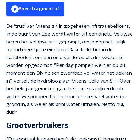
Speel fragment af
De 'truc' van Vitens zit in zogeheten infiltratiebekkens.
In de buurt van Epe wordt water uit een drietal Veluwse
beken heuvelopwaarts gepompt, om in een natuurlijk
ogend meertje te eindigen. Daar trekt het in de
zandbodem, om een eind verderop als drinkwater te
worden opgepompt. "Per dag pompen we hier op dit
moment één Olympisch zwembad vol water het bekken
in", vertelt de hydroloog van Vitens, Jelle van Sijl. "Over
het hele jaar gemeten gaat het om zes miljoen kuub
water. We pompen hier in principe evenveel water de
grond ín, als we er als drinkwater uithalen. Netto nul,
dus!"
Grootverbruikers
"Dit soort initiatieven heeft de toekomst", benadrukt