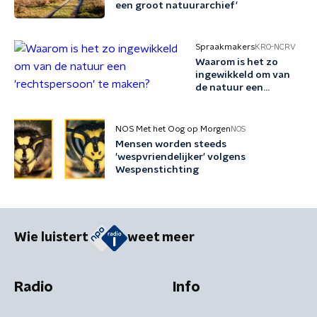
een groot natuurarchief'
Spraakmakers
KRO-NCRV
Waarom is het zo
ingewikkeld om van
de natuur een
'rechtspersoon' te
maken?
NOS Met het Oog op Morgen
NOS
Mensen worden steeds
'wespvriendelijker' volgens
Wespenstichting
Wie luistert
weet meer
Radio
Info