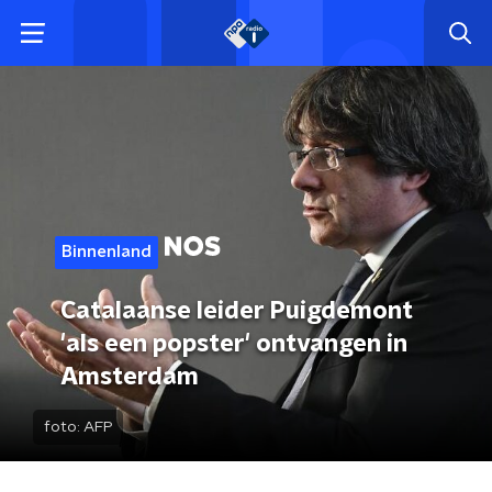
Binnenland
Catalaanse leider Puigdemont
'als een popster' ontvangen in
Amsterdam
foto:
AFP