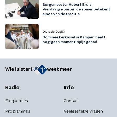
Burgemeester Hubert Bruls:
Vierdaagse buiten de zomer betekent
einde van de traditie
Dit is de Dag
EO
Dominee kerkasiel in Kampen heeft
nog 'geen moment' spijt gehad
Wie luistert
weet meer
Radio
Info
Frequenties
Contact
Programma's
Veelgestelde vragen